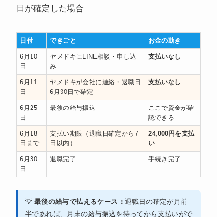
日が確定した場合
日付
できごと
お金の動き
6月10
ヤメドキにLINE相談・申し込
支払いなし
日
み
6月11
ヤメドキが会社に連絡・退職日
支払いなし
日
6月30日で確定
6月25
最後の給与振込
ここで資金が確
日
認できる
6月18
支払い期限（退職日確定から7
24,000円を支払
日まで
日以内）
い
6月30
退職完了
手続き完了
日
💡
最後の給与で払えるケース：
退職日の確定が月前
半であれば、月末の給与振込を待ってから支払いがで