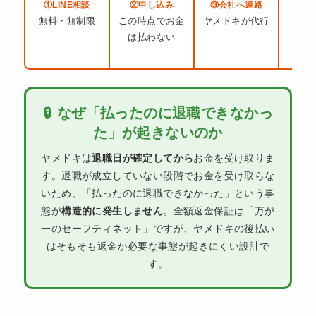
①LINE相談
②申し込み
③会社へ連絡
④退
無料・無制限
この時点でお金
ヤメドキが代行
確
は払わない
🔒 なぜ「払ったのに退職できなかっ
た」が起きないのか
ヤメドキは
退職日が確定してから
お金を受け取りま
す。退職が成立していない段階でお金を受け取らな
いため、「払ったのに退職できなかった」という事
態が
構造的に発生しません
。全額返金保証は「万が
一のセーフティネット」ですが、ヤメドキの後払い
はそもそも返金が必要な事態が起きにくい設計で
す。