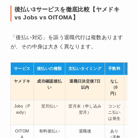
後払い3サービスを徹底比較【ヤメドキ
vs Jobs vs OITOMA】
「後払い対応」を謳う退職代行は複数あります
が、その中身は大きく異なります。
サービス
後払いの種類
支払いタイミング
手数料
先払
ヤメドキ
成功確認後払
退職日決定後7日
なし
い
以内
（0
円）
Jobs（P
翌月払い
翌月末（申し込み
コンビ
あり
aidy）
翌月）
ニ払い
いは
は発生
OITOM
有料後払い
退職後
あり
あり
A
（手数
先