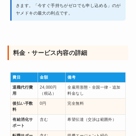
きます。「今すぐ手持ちがゼロでも申し込める」のが
ヤメドキの最大の利点です。
料金・サービス内容の詳細
費目
金額
備考
退職代行費
24,000円
全雇用形態・全国一律・追加
用
（税込）
料金なし
後払い手数
0円
完全無料
料
有給消化サ
含む
希望伝達（交渉は範囲外）
ポート
転職サポー
含む
提携エージェント紹介