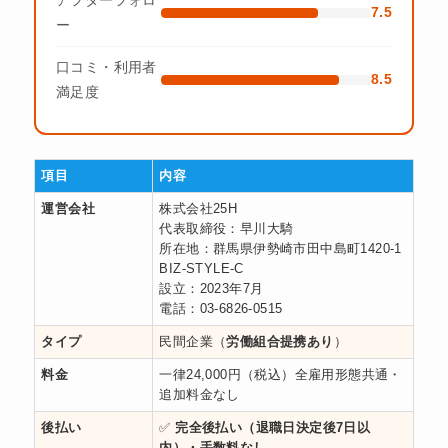
7.5
ー
口コミ・利用者
8.5
満足度
項目
内容
運営会社
株式会社25H
代表取締役：早川大騎
所在地：群馬県伊勢崎市田中島町1420-1
BIZ-STYLE-C
設立：2023年7月
電話：03-6826-0515
タイプ
民間企業（
労働組合提携あり
）
料金
一律24,000円（税込）全雇用形態共通・
追加料金なし
後払い
✅
完全後払い（退職日決定後7日以
内）・手数料なし