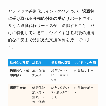
ヤメドキの差別化ポイントのひとつが、
退職後
に受け取れる各種給付金の受給サポート
です。
多くの退職代行サービスが「退職すること」だ
けに特化している中、ヤメドキは退職後の経済
的な不安まで見据えた支援体制を持っていま
す。
給付金の種類
対象者
受給額の目安
ヤメドキの対応
失業給付（雇
雇用保険
給与の45〜8
✅ 受給サポー
用保険）
加入者
0%・最大33
ト
0日
傷病手当金
健康保険
給与の3分の
✅ 受給サポー
加入者・
2・最大1年6
ト
病気・ケ
ヶ月
ガで休職