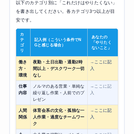
以下のカテゴリ別に「これだけはやりたくない」
を書き出してください。各カテゴリ3つ以上が目
安です。
カ
あなたの
テ
記入例（こういう条件でN
「やりたく
ゴ
Gと感じる場合）
ないこと」
リ
働き
夜勤・土日出勤・通勤2時
→ここに記
方・
間以上・デスクワーク一切
入
環境
なし
仕事
ノルマのある営業・単純な
→ここに記
内容
繰り返し作業・人前でのプ
入
レゼン
人間
体育会系の文化・孤独な一
→ここに記
関係
人作業・過度なチームワー
入
ク