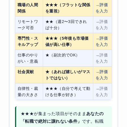
職場の人間
★★★（フラットな関係
→評価
関係
を重視）
を入力
リモートワ
★★（週2〜3回できれ
→評価
ーク可否
ば十分）
を入力
専門性・ス
★★★（5年後も市場価
→評価
キルアップ
値が高い仕事）
を入力
仕事のやり
★（副次的でOK）
→評価
がい・意義
を入力
社会貢献
★（あれば嬉しいがマス
→評価
トではない）
を入力
自律性・裁
★★★（自分で考えて動
→評価
量の大きさ
ける仕事が好き）
を入力
★★★が集まった項目がそのまま
あなたの
「転職で絶対に譲れない条件」
です。転職