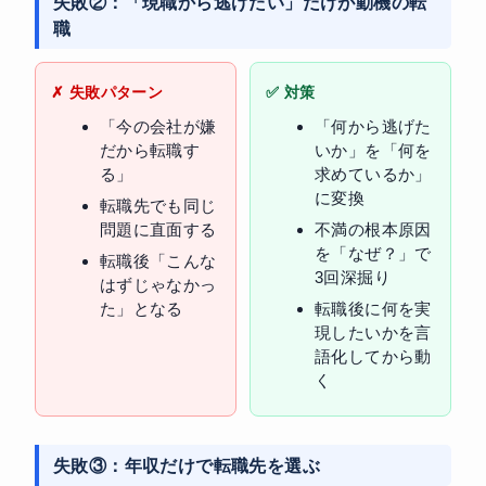
失敗②：「現職から逃げたい」だけが動機の転
職
✗ 失敗パターン
✅ 対策
「今の会社が嫌
「何から逃げた
だから転職す
いか」を「何を
る」
求めているか」
に変換
転職先でも同じ
問題に直面する
不満の根本原因
を「なぜ？」で
転職後「こんな
3回深掘り
はずじゃなかっ
た」となる
転職後に何を実
現したいかを言
語化してから動
く
失敗③：年収だけで転職先を選ぶ