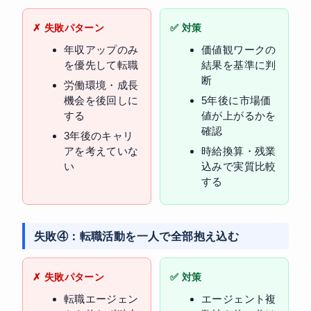
✗ 失敗パターン
✅ 対策
年収アップのみ
価値観ワークの
を優先して転職
結果を基準に判
断
労働環境・成長
機会を後回しに
5年後に市場価
する
値が上がるかを
確認
3年後のキャリ
アを考えていな
時給換算・残業
い
込みで実質比較
する
失敗④：転職活動を一人で全部抱え込む
✗ 失敗パターン
✅ 対策
転職エージェン
エージェント複