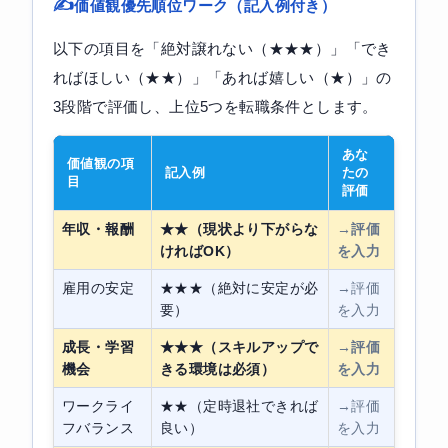
価値観優先順位ワーク（記入例付き）
以下の項目を「絶対譲れない（★★★）」「でき
ればほしい（★★）」「あれば嬉しい（★）」の
3段階で評価し、上位5つを転職条件とします。
あな
価値観の項
記入例
たの
目
評価
年収・報酬
★★（現状より下がらな
→評価
ければOK）
を入力
雇用の安定
★★★（絶対に安定が必
→評価
要）
を入力
成長・学習
★★★（スキルアップで
→評価
機会
きる環境は必須）
を入力
ワークライ
★★（定時退社できれば
→評価
フバランス
良い）
を入力