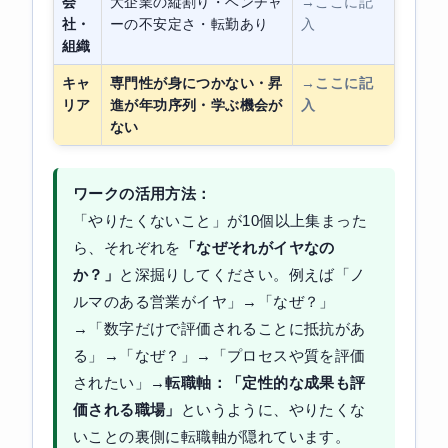
会
大企業の縦割り・ベンチャ
→ここに記
社・
ーの不安定さ・転勤あり
入
組織
キャ
専門性が身につかない・昇
→ここに記
リア
進が年功序列・学ぶ機会が
入
ない
ワークの活用方法：
「やりたくないこと」が10個以上集まった
ら、それぞれを
「なぜそれがイヤなの
か？」
と深掘りしてください。例えば「ノ
ルマのある営業がイヤ」→「なぜ？」
→「数字だけで評価されることに抵抗があ
る」→「なぜ？」→「プロセスや質を評価
されたい」→
転職軸：「定性的な成果も評
価される職場」
というように、やりたくな
いことの裏側に転職軸が隠れています。