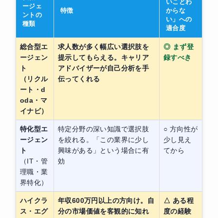
いことわ
ージェ
特徴
からな
ントの
い」への
種類
適合度
総合型エ
求人数が多く幅広い選択肢を
◎ まず登
ージェン
提示してもらえる。キャリア
録すべき
ト
アドバイザーが自己分析を手
（リクル
伝ってくれる
ート・d
oda・マ
イナビ）
特化型エ
特定分野の深い知識で選択肢
○ 方向性が
ージェン
を絞れる。「この業界に少し
少し見え
ト
興味がある」という場合に有
てから
（IT・管
効
理職・業
界特化）
ハイクラ
年収600万円以上の方向け。自
△ ある程
ス・エグ
分の市場価値を客観的に知れ
度の経験