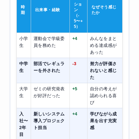
ショ
時
なぜそう感じ
出来事・経験
ン
期
たか
（-
5〜+
5）
小学
運動会で学級委
+4
みんなをまと
生
員を務めた
める達成感が
あった
中学
部活でレギュラ
-3
努力が評価さ
生
ーを外された
れないと感じ
た
大学
ゼミの研究発表
+5
自分の考えが
生
が好評だった
認められる喜
び
入
新しいシステム
+4
学びながら成
社〜
導入プロジェク
果を出す充実
2年
ト担当
感
目