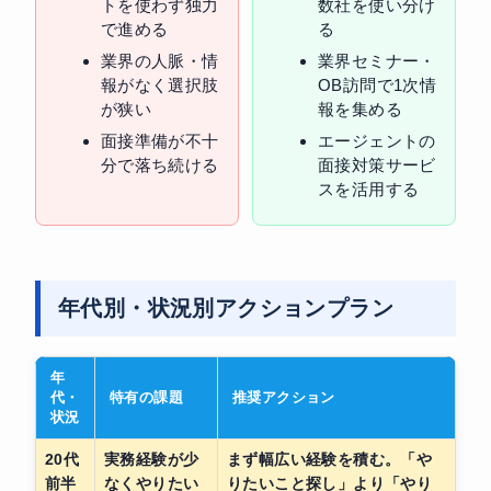
トを使わず独力
数社を使い分け
で進める
る
業界の人脈・情
業界セミナー・
報がなく選択肢
OB訪問で1次情
が狭い
報を集める
面接準備が不十
エージェントの
分で落ち続ける
面接対策サービ
スを活用する
年代別・状況別アクションプラン
年
代・
特有の課題
推奨アクション
状況
20代
実務経験が少
まず幅広い経験を積む。「や
前半
なくやりたい
りたいこと探し」より「やり