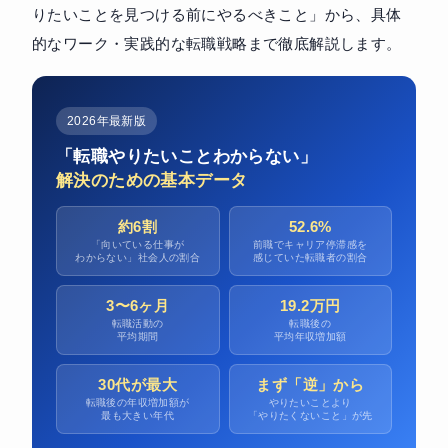
りたいことを見つける前にやるべきこと」から、具体
的なワーク・実践的な転職戦略まで徹底解説します。
2026年最新版
「転職やりたいことわからない」
解決のための基本データ
約6割
52.6%
「向いている仕事が
前職でキャリア停滞感を
わからない」社会人の割合
感じていた転職者の割合
3〜6ヶ月
19.2万円
転職活動の
転職後の
平均期間
平均年収増加額
30代が最大
まず「逆」から
転職後の年収増加額が
やりたいことより
最も大きい年代
「やりたくないこと」が先