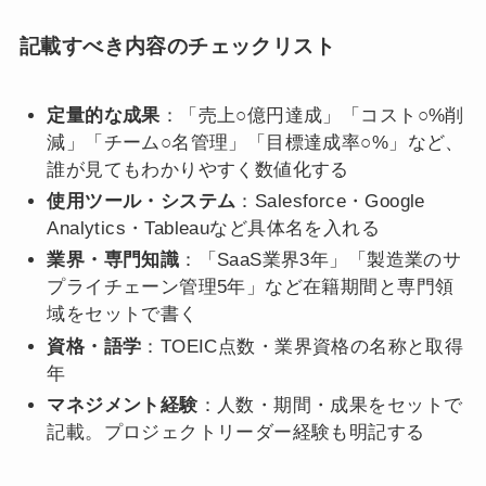
記載すべき内容のチェックリスト
定量的な成果
：「売上○億円達成」「コスト○%削
減」「チーム○名管理」「目標達成率○%」など、
誰が見てもわかりやすく数値化する
使用ツール・システム
：Salesforce・Google
Analytics・Tableauなど具体名を入れる
業界・専門知識
：「SaaS業界3年」「製造業のサ
プライチェーン管理5年」など在籍期間と専門領
域をセットで書く
資格・語学
：TOEIC点数・業界資格の名称と取得
年
マネジメント経験
：人数・期間・成果をセットで
記載。プロジェクトリーダー経験も明記する