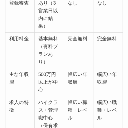
登録審査
あり（3
なし
なし
営業日以
内に結
果）
利用料金
基本無料
完全無料
完全無料
（有料プ
ランあ
り）
主な年収
500万円
幅広い年
幅広い年
層
以上が中
収層
収層
心
求人の特
ハイクラ
幅広い職
幅広い職
徴
ス・管理
種・レベ
種・レベ
職中心
ル
ル
（保有求