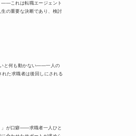
」——これは転職エージェント
人生の重要な決断であり、検討
いと何も動かない——一人の
された求職者は後回しにされる
う」が口癖——求職者一人ひと
況に合わせたサポートが求めら