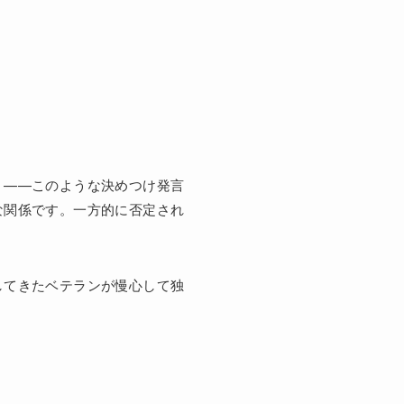
」——このような決めつけ発言
な関係です。一方的に否定され
してきたベテランが慢心して独