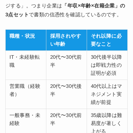
ジする」。つまり企業は
「年収×年齢×在籍企業」の
3点セット
で書類の信憑性を確認しているのです。
職種・状況
採用されやす
それ以降に必
い年齢
要なこと
IT・未経験転
20代〜30代前
30代後半以降
職
半
は即戦力性の
証明が必須
営業職（経験
20代〜30代後
40代以上はマ
者）
半
ネジメント実
績が前提
一般事務・未
20代〜30代前
35歳以降は難
経験
半
易度が著しく
上がる