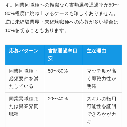
す。同業同職種への転職なら書類選考通過率が50〜
80%程度に跳ね上がるケースも珍しくありません。
逆に未経験業界・未経験職種への応募が多い場合は
10%を切ることもあります。
応募パターン
書類通過率目
主な理由
安
同業同職種・
50〜80%
マッチ度が高
必須要件を満
く即戦力性が
たしている
明確
同業異職種ま
20〜40%
スキルの転用
たは異業界同
可能性を証明
職種
できるかがカ
ギ