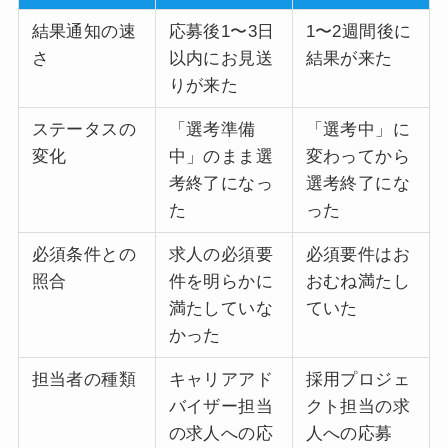
結果通知の速
応募後1〜3日
1〜2週間後に
さ
以内にお見送
結果が来た
りが来た
ステータスの
「選考準備
「選考中」に
変化
中」のまま選
変わってから
考終了になっ
選考終了にな
た
った
必須条件との
求人の必須要
必須要件はお
照合
件を明らかに
おむね満たし
満たしていな
ていた
かった
担当者の種類
キャリアアド
採用プロジェ
バイザー担当
クト担当の求
の求人への応
人への応募