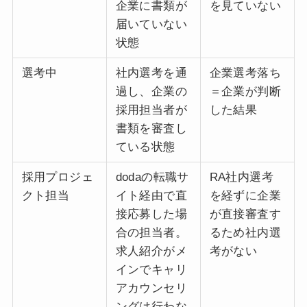
企業に書類が
を見ていない
届いていない
状態
選考中
社内選考を通
企業選考落ち
過し、企業の
＝企業が判断
採用担当者が
した結果
書類を審査し
ている状態
採用プロジェ
dodaの転職サ
RA社内選考
クト担当
イト経由で直
を経ずに企業
接応募した場
が直接審査す
合の担当者。
るため社内選
求人紹介がメ
考がない
インでキャリ
アカウンセリ
ングは行わな