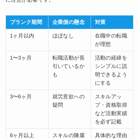
ブランク期間
企業側の懸念
対策
1ヶ月以内
ほぼなし
在職中の転職
が理想
1〜3ヶ月
転職活動が長
活動の経緯を
引いているか
シンプルに説
も
明できるよう
にする
3〜6ヶ月
就労意欲への
スキルアッ
疑問
プ・資格取得
など活動実績
を必ず記載
6ヶ月以上
スキルの陳腐
具体的な理由