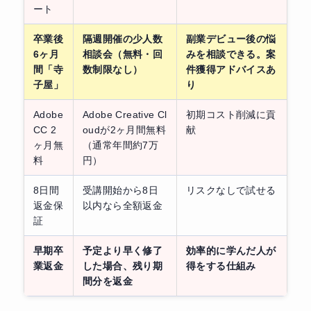
ート
卒業後
隔週開催の少人数
副業デビュー後の悩
6ヶ月
相談会（無料・回
みを相談できる。案
間「寺
数制限なし）
件獲得アドバイスあ
子屋」
り
Adobe
Adobe Creative Cl
初期コスト削減に貢
CC 2
oudが2ヶ月間無料
献
ヶ月無
（通常年間約7万
料
円）
8日間
受講開始から8日
リスクなしで試せる
返金保
以内なら全額返金
証
早期卒
予定より早く修了
効率的に学んだ人が
業返金
した場合、残り期
得をする仕組み
間分を返金