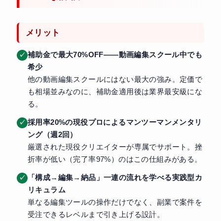
メリット
補助金で最大70%OFF——動画編集スクール中でも
希少
他の動画編集スクールにはない最大の強み。定価で
も相場並みなのに、補助金適用後は業界最安級にな
る。
採用率20%の現役プロによるマンツーマンメンタリ
ング（週2回）
厳選された現役クリエイターが専属でサポート。挫
折率が低い（完了率97%）のはこの仕組みがある。
「構成→編集→納品」一連の流れを学べる実践型カ
リキュラム
単なる編集ツールの操作だけでなく、副業で案件を
受注できるレベルまで引き上げる設計。