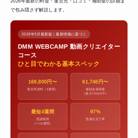
2026年最新の料金・運営元・口コミ・補助金の詳細ま
で包み隠さず解説します。
2026年5月最新版｜最新情報に基づく
DMM WEBCAMP 動画クリエイター
コース
ひと目でわかる基本スペック
169,800円〜
61,746円〜
最安受講料（4週間）
補助金適用後
（最大70%OFF）
最短4週間
97%
受講期間
受講生完了率
（〜16週間）