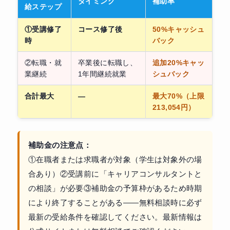
タイミング
補助率
給ステップ
①受講修了
コース修了後
50%キャッシュ
時
バック
②転職・就
卒業後に転職し、
追加20%キャッ
業継続
1年間継続就業
シュバック
合計最大
—
最大70%（上限
213,054円）
補助金の注意点：
①在職者または求職者が対象（学生は対象外の場
合あり）②受講前に「キャリアコンサルタントと
の相談」が必要③補助金の予算枠があるため時期
により終了することがある——無料相談時に必ず
最新の受給条件を確認してください。最新情報は