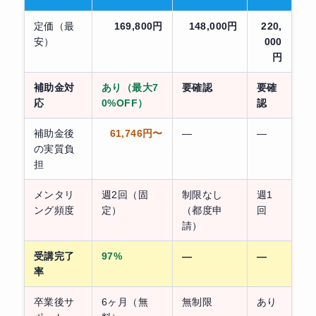
定価（最
169,800円
148,000円
220,
安）
000
円
補助金対
あり（最大7
要確認
要確
応
0%OFF）
認
補助金後
61,746円〜
—
—
の実質負
担
メンタリ
週2回（固
制限なし
週1
ング頻度
定）
（都度申
回
請）
受講完了
97%
—
—
率
卒業後サ
6ヶ月（無
無制限
あり