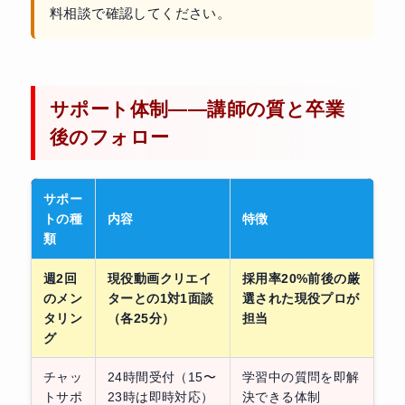
料相談で確認してください。
サポート体制——講師の質と卒業
後のフォロー
サポー
トの種
内容
特徴
類
週2回
現役動画クリエイ
採用率20%前後の厳
のメン
ターとの1対1面談
選された現役プロが
タリン
（各25分）
担当
グ
チャッ
24時間受付（15〜
学習中の質問を即解
トサポ
23時は即時対応）
決できる体制