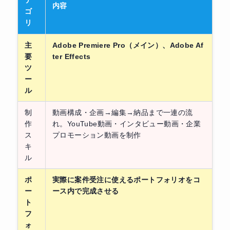
内容
ゴ
リ
主
Adobe Premiere Pro（メイン）、Adobe Af
要
ter Effects
ツ
ー
ル
制
動画構成・企画→編集→納品まで一連の流
作
れ。YouTube動画・インタビュー動画・企業
ス
プロモーション動画を制作
キ
ル
ポ
実際に案件受注に使えるポートフォリオをコ
ー
ース内で完成させる
ト
フ
ォ