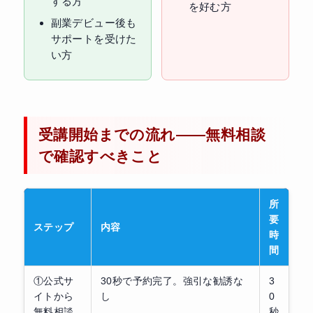
する方
を好む方
副業デビュー後も
サポートを受けた
い方
受講開始までの流れ——無料相談
で確認すべきこと
所
要
ステップ
内容
時
間
①公式サ
30秒で予約完了。強引な勧誘な
3
イトから
し
0
無料相談
秒