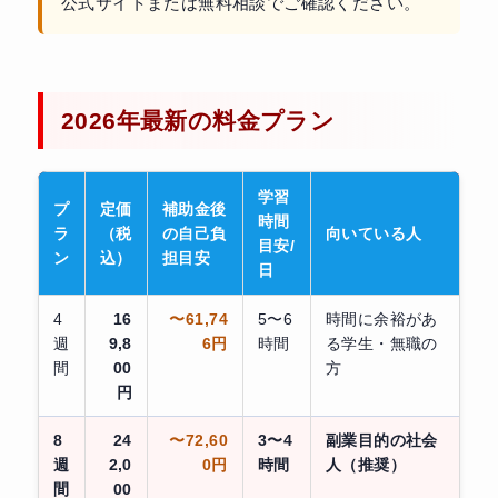
公式サイトまたは無料相談でご確認ください。
2026年最新の料金プラン
学習
プ
定価
補助金後
時間
ラ
（税
の自己負
向いている人
目安/
ン
込）
担目安
日
4
16
〜61,74
5〜6
時間に余裕があ
週
9,8
6円
時間
る学生・無職の
間
00
方
円
8
24
〜72,60
3〜4
副業目的の社会
週
2,0
0円
時間
人（推奨）
間
00