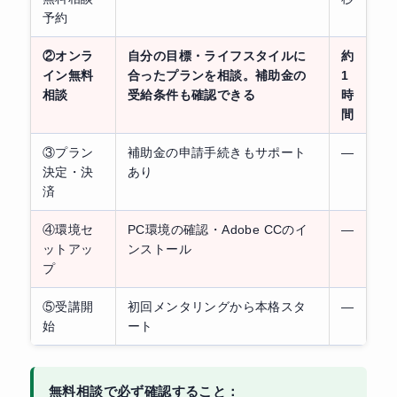
予約
②オンラ
自分の目標・ライフスタイルに
約
イン無料
合ったプランを相談。補助金の
1
相談
受給条件も確認できる
時
間
③プラン
補助金の申請手続きもサポート
—
決定・決
あり
済
④環境セ
PC環境の確認・Adobe CCのイ
—
ットアッ
ンストール
プ
⑤受講開
初回メンタリングから本格スタ
—
始
ート
無料相談で必ず確認すること：