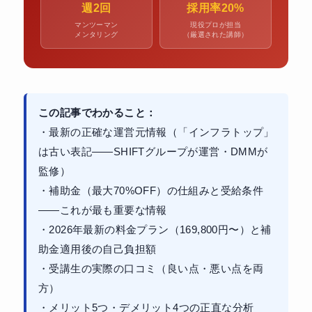
週2回
採用率20%
マンツーマン
現役プロが担当
メンタリング
（厳選された講師）
この記事でわかること：
・最新の正確な運営元情報（「インフラトップ」
は古い表記——SHIFTグループが運営・DMMが
監修）
・補助金（最大70%OFF）の仕組みと受給条件
——これが最も重要な情報
・2026年最新の料金プラン（169,800円〜）と補
助金適用後の自己負担額
・受講生の実際の口コミ（良い点・悪い点を両
方）
・メリット5つ・デメリット4つの正直な分析