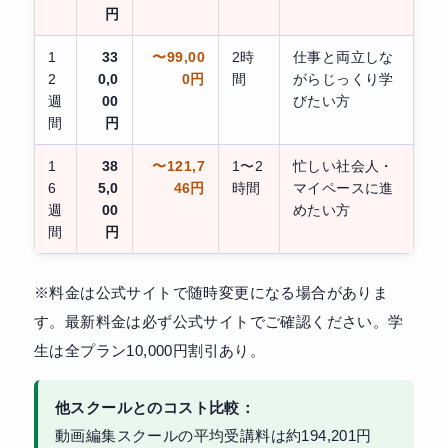
円
1
33
〜99,00
2時
仕事と両立しな
2
0,0
0円
間
がらじっくり学
週
00
びたい方
間
円
1
38
〜121,7
1〜2
忙しい社会人・
6
5,0
46円
時間
マイペースに進
週
00
めたい方
間
円
※料金は公式サイトで随時変更になる場合がありま
す。最新料金は必ず公式サイトでご確認ください。学
生は全プラン10,000円割引あり。
他スクールとのコスト比較：
動画編集スクールの平均受講料は約194,201円