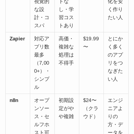
視覚的
トな
化を安
な設
し・学
く作り
計・コ
習コス
たい人
スパ
トあり
Zapier
対応ア
高価・
$19.99
とにか
プリ数
複雑な
〜
く多く
最多
処理は
のアプ
（7,00
不得手
リをつ
0+）・
なぎた
シンプ
い人
ル
n8n
オープ
初期設
$24〜
エンジ
ンソー
定がや
（クラ
ニアよ
ス・セ
や複雑
ウド）
りの
ルフホ
方・デ
スト可
ータを