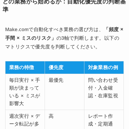
どの業務から始めるか：自動化優先度の判断基
準
Make.comで自動化すべき業務の選び方は、
「頻度 ×
手間 × ミスのリスク」
の3軸で判断します。以下の
マトリクスで優先度を判断してください。
業務の特徴
優先度
対象業務の例
毎日実行 × 手
最優先
問い合わせ受
順が決まって
付・入金確
いる × ミスが
認・在庫監視
影響大
週次実行 × デ
高
レポート作
ータ転記が多
成・定期通