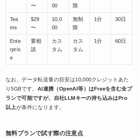
〜
00
限
Tea
$29
10,0
無制
1分
30日
ms
〜
00
限
Ente
要相
カス
カス
1分
60日
rpris
談
タム
タム
e
なお、データ転送量の目安は10,000クレジットあた
り5GBです。
AI連携（OpenAI等）はFreeを含む全プ
ランで可能ですが、自社LLMキーの持ち込みはPro
以上
が条件になります。
無料プランで試す際の注意点