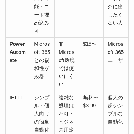
能・コ
外に出
ード埋
したく
め込み
ない人
可
Power
Micros
非
$15〜
Micros
Autom
oft 365
Micros
oft 365
ate
との親
oft環境
ユーザ
和性が
では使
ー
抜群
いにく
い
IFTTT
シンプ
複雑な
無料〜
個人の
ル・個
処理は
$3.99
超シン
人向け
不可・
プルな
の簡単
ビジネ
自動化
自動化
ス用途