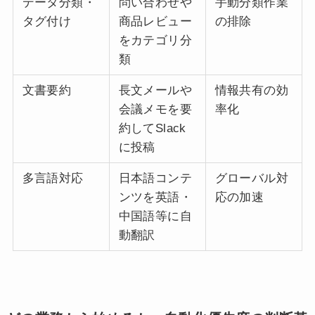
データ分類・
問い合わせや
手動分類作業
タグ付け
商品レビュー
の排除
をカテゴリ分
類
文書要約
長文メールや
情報共有の効
会議メモを要
率化
約してSlack
に投稿
多言語対応
日本語コンテ
グローバル対
ンツを英語・
応の加速
中国語等に自
動翻訳