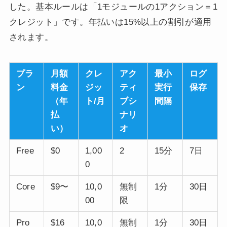
した。基本ルールは「1モジュールの1アクション＝1
クレジット」です。年払いは15%以上の割引が適用
されます。
プラ
月額
クレ
アク
最小
ログ
ン
料金
ジッ
ティ
実行
保存
（年
ト/月
ブシ
間隔
払
ナリ
い）
オ
Free
$0
1,00
2
15分
7日
0
Core
$9〜
10,0
無制
1分
30日
00
限
Pro
$16
10,0
無制
1分
30日