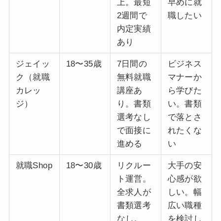
上。最短
早めに就
2週間で
職したい
内定実績
あり
ジェイッ
18〜35歳
7日間の
ビジネス
ク（就職
無料就職
マナーか
カレッ
講座あ
ら学びた
ジ）
り。書類
い。書類
選考なし
で落とさ
で面接に
れたくな
進める
い
就職Shop
18〜30歳
リクルー
大手の安
ト運営。
心感が欲
全求人が
しい。幅
書類選考
広い職種
なし。
を検討し