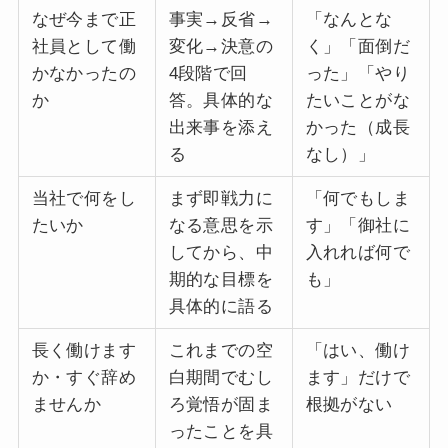
なぜ今まで正
事実→反省→
「なんとな
社員として働
変化→決意の
く」「面倒だ
かなかったの
4段階で回
った」「やり
か
答。具体的な
たいことがな
出来事を添え
かった（成長
る
なし）」
当社で何をし
まず即戦力に
「何でもしま
たいか
なる意思を示
す」「御社に
してから、中
入れれば何で
期的な目標を
も」
具体的に語る
長く働けます
これまでの空
「はい、働け
か・すぐ辞め
白期間でむし
ます」だけで
ませんか
ろ覚悟が固ま
根拠がない
ったことを具