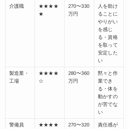
介護職
★★★★
270〜330
人を助け
★
万円
ることに
やりがい
を感じ
る・資格
を取って
安定した
い
製造業・
★★★★
280〜360
黙々と作
工場
☆
万円
業でき
る・体を
動かすの
が苦でな
い
警備員
★★★★
270〜320
責任感が