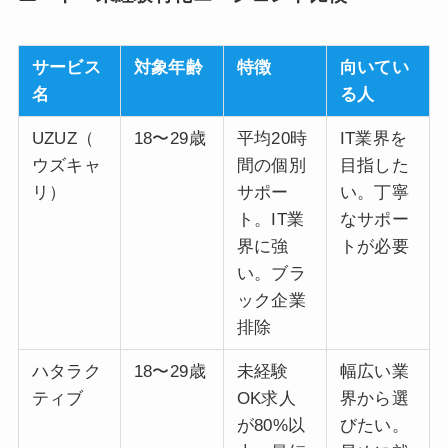
サービス
対象年齢
特徴
向いてい
名
る人
UZUZ（
18〜29歳
平均20時
IT業界を
ウズキャ
間の個別
目指した
リ）
サポー
い。丁寧
ト。IT業
なサポー
界に強
トが必要
い。ブラ
ック企業
排除
ハタラク
18〜29歳
未経験
幅広い業
ティブ
OK求人
界から選
が80%以
びたい。