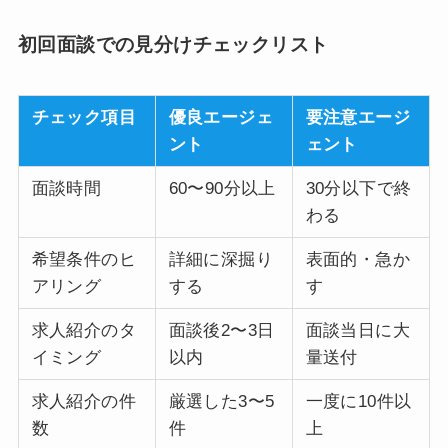
初回面談での見分けチェックリスト
チェック項目
優良エージェ
要注意エージ
ント
ェント
面談時間
60〜90分以上
30分以下で終
わる
希望条件のヒ
詳細に深掘り
表面的・急か
アリング
する
す
求人紹介のタ
面談後2〜3日
面談当日に大
イミング
以内
量送付
求人紹介の件
厳選した3〜5
一度に10件以
数
件
上