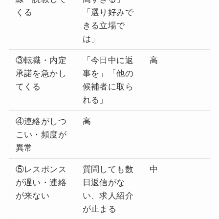
くる
「選り好みで
きる立場で
は」
③転職・内定
「今日中に返
高
承諾を急かし
事を」「他の
てくる
候補者に取ら
れる」
④連絡がしつ
高
こい・頻度が
異常
⑤レスポンス
質問しても数
中
が遅い・連絡
日返信がな
が来ない
い、求人紹介
が止まる