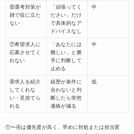
⑥選考対策が
「頑張ってく
中
雑で役に立た
ださい」だけ
ない
で具体的なア
ドバイスなし
⑦希望求人に
「あなたには
中
応募させてく
難しい」と勝
れない
手に判断して
止める
⑧求人を紹介
経歴が条件に
低
してくれな
合わないと判
い・見捨てら
断したら突然
れる
連絡が減る
①〜④は優先度が高く、早めに対処または担当変