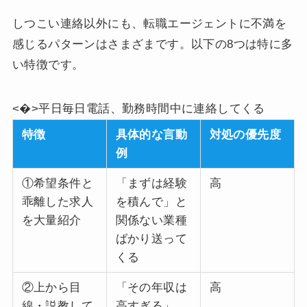
しつこい連絡以外にも、転職エージェントに不満を
感じるパターンはさまざまです。以下の8つは特に多
い特徴です。
<�>平日毎日電話、勤務時間中に連絡してくる
特徴
具体的な言動
対処の優先度
例
①希望条件と
「まずは経験
高
乖離した求人
を積んで」と
を大量紹介
関係ない業種
ばかり送って
くる
②上から目
「その年収は
高
線・説教して
高すぎる」