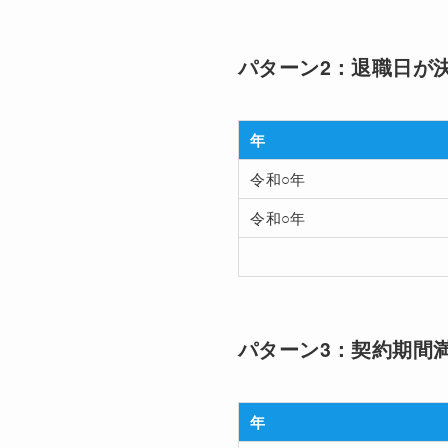
パターン2：退職日が
年
令和○年
令和○年
パターン3：契約期間
年