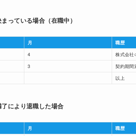
決まっている場合（在職中）
月
職歴
4
株式会社
3
契約期間
以上
満了により退職した場合
月
職歴