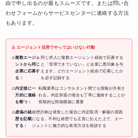
由で申し出るのが最もスムーズです。または問い合
わせフォームからサービスセンターに連絡する方法
もあります。
⚠️ エージェント活用でやってはいけない行動
複数エージェ
同じ求人に複数エージェント経由で応募する
ントから同じ
と「管理できていない」と企業に悪印象を与
企業に応募す
えます。どのエージェント経由で応募したか
る：
を必ず記録する
内定後に一
転職業界はコンサルタント間でも情報が共有さ
方的に連絡
れる。内定辞退の場合も丁寧に連絡することが
を断つ：
長期的な関係構築に重要
虚偽の経
経歴詐称は発覚した場合に内定取消・解雇の原因
歴を記載
になる。不利な経歴でも正直に伝えた上で、エー
する：
ジェントに魅力的な表現方法を相談する