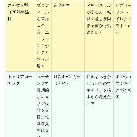
スカウト型
プロフ
完全無料
経験・スキル
ビズリーチ
（2026年注
ィール
がある方・転
リクルート
目）
を登録
職の意思が固
イレクトス
→企
まる前から始
ウト・dod
業・エ
めたい方
X
ージェ
ントか
らスカ
ウトが
届く
キャリアコー
コーチ
月額8〜15万円
転職すべきか
ポジウィル
チング
ングで
（有料）
どうか含めて
マジキャリ
長期的
キャリアを根
きづく転職
なキャ
本から考えた
談
リア設
い方
計を支
援。転
職前提
ではな