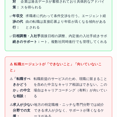
対
企業は過去データが蓄積されており具体的なアドバイ
策：
スを得られる
年収交
求職者に代わって条件交渉を行う。エージェント経
渉の代
由の転職は直接応募より年収が高くなる傾向がある
行：
とされる
日程調整・入社手
面接日程の調整、内定後の入社手続きサポ
続きのサポート：
ート。複数社同時進行でも管理してくれる
⚠️ 転職エージェントが「できないこと」「向いていないこ
と」
「転職すべ
転職前提のサービスのため、現職に留まること
きかどう
を含めた中立なキャリア相談はできない。この
か」の中立
場合はキャリアコーチング（有料）が向いてい
な相談：
る
求人が少ない
地方の特定職種・ニッチな専門分野では紹介
分野での支
できる求人が少なく、サポートが薄くなるケ
援：
ースがある