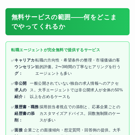
無料サービスの範囲——何をどこま
でやってくれるか
転職エージェントが完全無料で提供するサービス
キャリアカ
転職の方向性・希望条件の整理・市場価値の客
ウンセリン
観的評価。2〜3時間の丁寧なヒアリングを行う
グ：
エージェントも多い
非公開
一般公開されていない独自の求人情報へのアクセ
求人の
ス。大手エージェントでは非公開求人が全体の50%
紹介：
以上を占めるケースも
履歴書・職務
採用担当者視点での添削と、応募企業ごとの
経歴書の添
カスタマイズアドバイス。回数無制限のケー
削：
スが多い
面接
企業ごとの面接傾向・想定質問・回答例の提供。大手