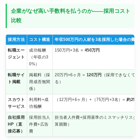
企業がなぜ高い手数料を払うのか——採用コスト
比較
採用方法
コスト構造
年収500万円の人材を3名採用した場合の費
転職エー
成功報酬
150万円×3名 =
450万円
ジェント
（年収の3
0%）
転職サイ
掲載料（採
20万円×6ヶ月 =
120万円
（採用できなくても
ト掲載
用成否無関
る）
係）
スカウト
利用料+成
（12万円×6ヶ月）+（75万円×3名）=
約297
サービス
功報酬
自社採用
採用担当人
担当者人件費+採用基準のミスマッチリスク
HP（直
件費+広告
算困難）
接応募）
費