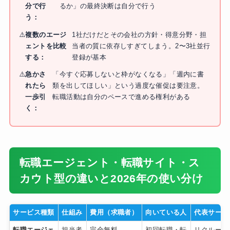
分で行
るか」の最終決断は自分で行う
う：
複数のエージ
1社だけだとその会社の方針・得意分野・担
ェントを比較
当者の質に依存しすぎてしまう。2〜3社並行
する：
登録が基本
急かさ
「今すぐ応募しないと枠がなくなる」「週内に書
れたら
類を出してほしい」という過度な催促は要注意。
一歩引
転職活動は自分のペースで進める権利がある
く：
転職エージェント・転職サイト・ス
カウト型の違いと2026年の使い分け
サービス種類
仕組み
費用（求職者）
向いている人
代表サービ
転職エージェ
担当者
完全無料
初回転職・転
リクルート