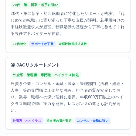
20代・第二新卒・若手に強い
20代・第二新卒・初回転職者に特化したサポートが充実。「は
じめての転職」に寄り添った丁寧な支援が評判。若手層向けの
未経験歓迎求人が豊富。転職活動の基礎から丁寧に教えてくれ
る専任アドバイザーが在籍。
20代特化
サポートが丁寧
未経験歓迎求人多数
④ JACリクルートメント
外資系・管理職・専門職・ハイクラス特化
外資系企業・コンサル・金融・製薬・管理部門（法務・経理・
人事）等の専門職に圧倒的な強み。担当者の質が安定してお
り、業界・職種への深い理解に定評。年収600万円以上のハイ
クラス転職で特に実力を発揮。レスポンスの速さも評判が高
い。
外資系・ハイクラス
担当者の質が安定
コンサル・金融に強い