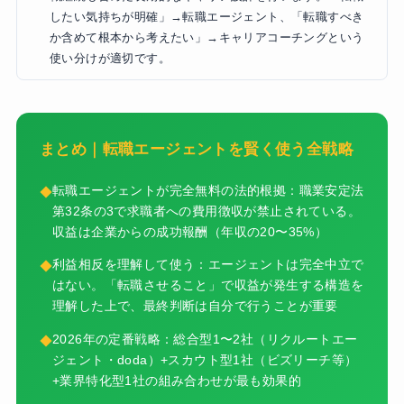
したい気持ちが明確」→転職エージェント、「転職すべき
か含めて根本から考えたい」→キャリアコーチングという
使い分けが適切です。
まとめ｜転職エージェントを賢く使う全戦略
転職エージェントが完全無料の法的根拠：職業安定法
第32条の3で求職者への費用徴収が禁止されている。
収益は企業からの成功報酬（年収の20〜35%）
利益相反を理解して使う：エージェントは完全中立で
はない。「転職させること」で収益が発生する構造を
理解した上で、最終判断は自分で行うことが重要
2026年の定番戦略：総合型1〜2社（リクルートエー
ジェント・doda）+スカウト型1社（ビズリーチ等）
+業界特化型1社の組み合わせが最も効果的