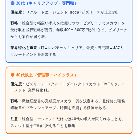
🔵 30代（キャリアアップ・専門職）
優先度：
リクルートエージェント+doda+ビズリーチが王道3社
戦略：
総合型で幅広い求人を把握しつつ、ビズリーチでスカウトを
受け取る並行戦略が定石。年収400〜800万円が中心で、ビズリーチ
からも案件が届く層。
業界特化も重要：
IT→レバテックキャリア、外資・専門職→JACリ
クルートメントを追加する
🟠 40代以上（管理職・ハイクラス）
優先度：
ビズリーチ+リクルートダイレクトスカウト+JACリクルー
トメント+業界特化1社
戦略：
職務経歴書の完成度がスカウト質を決定する。登録前に職務
経歴書のブラッシュアップに時間を投資する価値がある。
注意：
総合型エージェントだけでは40代の求人が限られることも。
スカウト型を主軸に据えることを推奨