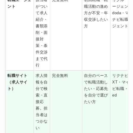
ント
がつい
職活動の進め
ージェント
て求人
方が不安・年
doda・マ
紹介・
収交渉したい
ナビ転職エ
書類添
方
ジェント
削・面
接対
策・条
件交渉
まで代
行
転職サイト
求人情
完全無料
自分のペース
リクナビN
（求人サイ
報を自
で転職活動し
XT・マイ
ト）
分で検
たい・応募先
ビ転職・In
索・直
を自分で選び
ed
接応
たい方
募。担
当者は
つかな
い