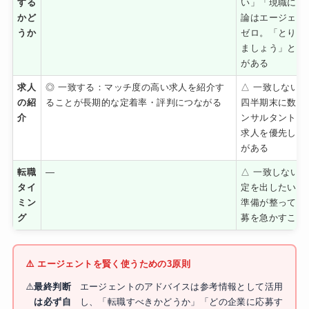
する
い」「現職に留
かど
論はエージェン
うか
ゼロ。「とりあ
ましょう」と誘
がある
求人
◎ 一致する：マッチ度の高い求人を紹介す
△ 一致しない
の紹
ることが長期的な定着率・評判につながる
四半期末に数字
介
ンサルタントは
求人を優先して
がある
転職
—
△ 一致しない
タイ
定を出したいエ
ミン
準備が整ってい
グ
募を急かすこと
⚠️ エージェントを賢く使うための3原則
最終判断
エージェントのアドバイスは参考情報として活用
は必ず自
し、「転職すべきかどうか」「どの企業に応募す