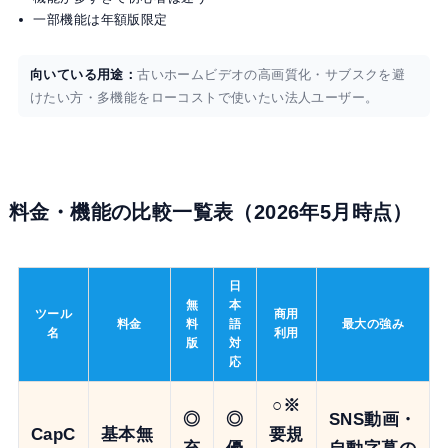
一部機能は年額版限定
向いている用途：
古いホームビデオの高画質化・サブスクを避
けたい方・多機能をローコストで使いたい法人ユーザー。
料金・機能の比較一覧表（2026年5月時点）
日
無
本
ツール
商用
料金
料
語
最大の強み
名
利用
版
対
応
○※
◎
◎
SNS動画・
CapC
基本無
要規