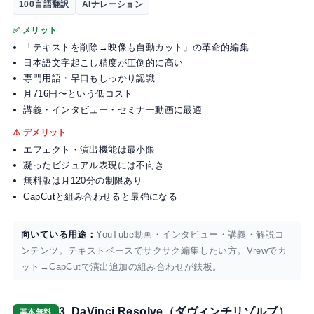
100言語翻訳
AIナレーション
✅ メリット
「テキストを削除→映像も自動カット」の革命的編集
日本語文字起こし精度が圧倒的に高い
専門用語・早口もしっかり認識
月716円〜という低コスト
講義・インタビュー・セミナー動画に最適
⚠️ デメリット
エフェクト・演出機能は最小限
凝ったビジュアル表現には不向き
無料版は月120分の制限あり
CapCutと組み合わせると最強になる
向いている用途：
YouTube動画・インタビュー・講義・解説コ
ンテンツ。テキストベースでサクサク編集したい方。Vrewでカ
ット→CapCutで演出追加の組み合わせが鉄板。
3. DaVinci Resolve（ダヴィンチリゾルブ）
基本無料