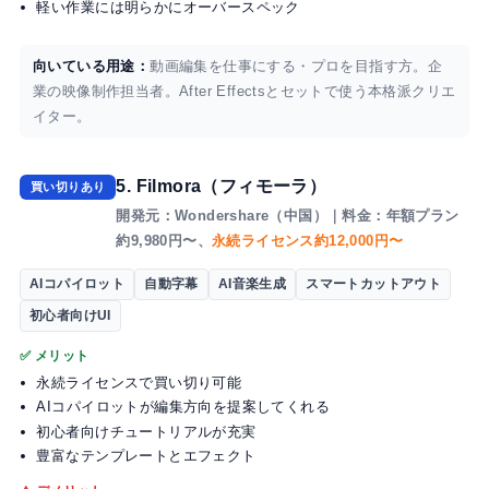
軽い作業には明らかにオーバースペック
向いている用途：
動画編集を仕事にする・プロを目指す方。企
業の映像制作担当者。After Effectsとセットで使う本格派クリエ
イター。
5. Filmora（フィモーラ）
買い切りあり
開発元：Wondershare（中国）｜料金：年額プラン
約9,980円〜、
永続ライセンス約12,000円〜
AIコパイロット
自動字幕
AI音楽生成
スマートカットアウト
初心者向けUI
✅ メリット
永続ライセンスで買い切り可能
AIコパイロットが編集方向を提案してくれる
初心者向けチュートリアルが充実
豊富なテンプレートとエフェクト