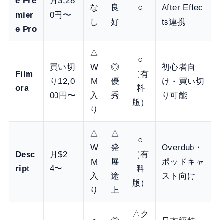
e Pre
月3,28
な
良
○
After Effec
mier
0円〜
し
好
ts連携
e Pro
△
○
買い切
W
◎
初心者向
Film
（有
り12,0
M
優
け・買い切
ora
料
00円〜
入
秀
り可能
版）
り
△
△
○
W
発
Overdub・
Desc
月$2
（有
M
展
ポッドキャ
ript
4〜
料
入
途
スト向け
版）
り
上
△ク