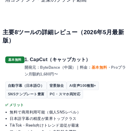
主要8ツールの詳細レビュー（2026年5月最新
版）
1. CapCut（キャップカット）
基本無料
開発元：ByteDance（中国）｜料金：
基本無料
・Proプラ
ン月額約1,680円〜
自動字幕（日本語◎）
背景除去
AI音声100種類+
SNSテンプレート豊富
PC・スマホ両対応
✅ メリット
無料で商用利用可能（個人SNSレベル）
日本語字幕の精度が業界トップクラス
TikTok・Reels向けトレンド追従が最速