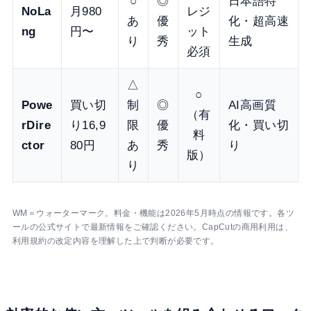
○
◎
日本語特
NoLa
月980
レジ
あ
優
化・超高速
ng
円〜
ット
り
秀
生成
必須
△
○
Powe
買い切
制
◎
AI高画質
（有
rDire
り16,9
限
優
化・買い切
料
ctor
80円
あ
秀
り
版）
り
WM＝ウォーターマーク。料金・機能は2026年5月時点の情報です。各ツ
ールの公式サイトで最新情報をご確認ください。CapCutの商用利用は、
利用規約の改定内容を理解した上で判断が必要です。