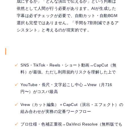
成にするか」「どんな演出で伝えるか」という判断は
依然として人間が行う必要があります。AIが生成した
字幕は必ずチェックが必要で、自動カット・自動BGM
選択も完璧ではありません。「手間を7割削減できるア
シスタント」と考えるのが現実的です。
まとめ：用途別・2026年版の選択ガイド
SNS・TikTok・Reels・ショート動画→CapCut（無
料）が最強。ただし利用規約リスクを理解した上で
YouTube・長尺・文字起こし中心→Vrew（月716
円〜）がコスパ最高
Vrew（カット編集）＋CapCut（演出・エフェクト）の
組み合わせが実務の定番ワークフロー
プロ仕様・色補正重視→DaVinci Resolve（無料版でも