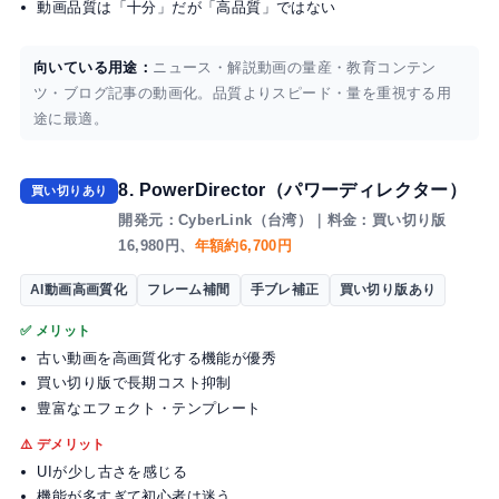
動画品質は「十分」だが「高品質」ではない
向いている用途：
ニュース・解説動画の量産・教育コンテン
ツ・ブログ記事の動画化。品質よりスピード・量を重視する用
途に最適。
8. PowerDirector（パワーディレクター）
買い切りあり
開発元：CyberLink（台湾）｜料金：買い切り版
16,980円、
年額約6,700円
AI動画高画質化
フレーム補間
手ブレ補正
買い切り版あり
✅ メリット
古い動画を高画質化する機能が優秀
買い切り版で長期コスト抑制
豊富なエフェクト・テンプレート
⚠️ デメリット
UIが少し古さを感じる
機能が多すぎて初心者は迷う