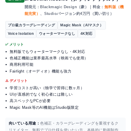
開発元：Blackmagic Design（豪）｜料金：
無料版（機
能充実）
、Studioバージョン約4万円（買い切り）
プロ級カラーグレーディング
Magic Mask（AIマスク）
Voice Isolation
ウォーターマークなし
4K対応
✅ メリット
無料版でもウォーターマークなし・4K対応
色補正機能は業界最高水準（映画でも使用）
商用利用可能
Fairlight（オーディオ）機能も強力
⚠️ デメリット
学習コストが高い（独学で習得に数ヶ月）
UIが直感的でなく初心者には難しい
高スペックなPCが必要
Magic Mask等のAI機能はStudio版限定
向いている用途：
色補正・カラーグレーディングを重視するク
リエイター。無料でプロ仕様を使いたい方。本格的に動画制作