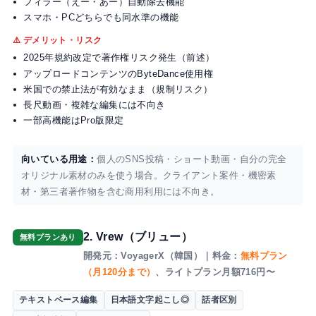
フィラー（えー・あー）自動除去機能
スマホ・PCどちらでも同水準の機能
⚠️ デメリット・リスク
2025年規約改定で著作権リスク発生（前述）
アップロードコンテンツのByteDance使用権
米国での禁止法が有効なまま（規制リスク）
長尺動画・複雑な編集には不向き
一部高機能はPro版限定
向いている用途：
個人のSNS投稿・ショート動画・自分の完全
オリジナル素材のみを使う場合。クライアント案件・機密素
材・第三者著作物を含む商用利用には不向き。
2. Vrew（ブリュー）
無料プランあり
開発元：VoyagerX（韓国）｜料金：
無料プラン
（月120分まで）
、ライトプラン月額716円〜
テキストベース編集
日本語文字起こし◎
話者区別