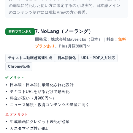
の編集に特化した使い方に限定するのが現実的。日本語メイン
のコンテンツ制作には現状Vrewの方が優秀。
7. NoLang（ノーラング）
無料プランあり
開発元：株式会社Mavericks（日本）｜料金：
無料
プランあり
、Plus月額980円〜
テキスト→動画超高速生成
日本語特化
URL・PDF入力対応
Chrome拡張
✅ メリット
日本製・日本語に最適化された設計
テキストURLを貼るだけで動画化
料金が安い（月980円〜）
ニュース解説・教育コンテンツの量産に向く
⚠️ デメリット
生成動画にクレジット表記が必須
カスタマイズ性が低い