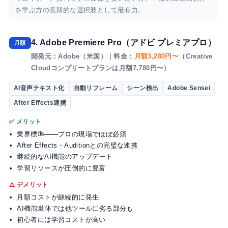
を学ぶ方の長期的な選択肢として最有力。
4. Adobe Premiere Pro（アドビ プレミアプロ）
月額
開発元：Adobe（米国）｜料金：
月額3,280円〜
（Creative
Cloudコンプリートプランは月額7,780円〜）
AI音声テキスト化
自動リフレーム
シーン検出
Adobe Sensei
After Effects連携
✅ メリット
業界標準——プロの現場でほぼ必須
After Effects・Auditionとの完璧な連携
継続的なAI機能のアップデート
学習リソースが圧倒的に豊富
⚠️ デメリット
月額コストが継続的に発生
AI機能単体では他ツールに劣る部分も
初心者には学習コストが高い