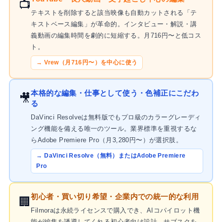
📺
テキストを削除すると該当映像も自動カットされる「テ
キストベース編集」が革命的。インタビュー・解説・講
義動画の編集時間を劇的に短縮する。月716円〜と低コス
ト。
→ Vrew（月716円〜）を中心に使う
本格的な編集・仕事として使う・色補正にこだわ
🎥
る
DaVinci Resolveは無料版でもプロ級のカラーグレーディ
ング機能を備える唯一のツール。業界標準を重視するな
らAdobe Premiere Pro（月3,280円〜）が選択肢。
→ DaVinci Resolve（無料）またはAdobe Premiere
Pro
初心者・買い切り希望・企業内での統一的な利用
🏢
Filmoraは永続ライセンスで購入でき、AIコパイロット機
能が編集を誘導してくれる初心者向け設計。サブスクを