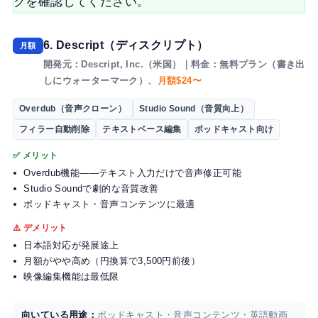
クを確認してください。
6. Descript（ディスクリプト）
月額
開発元：Descript, Inc.（米国）｜料金：無料プラン（書き出
しにウォーターマーク）、
月額$24〜
Overdub（音声クローン）
Studio Sound（音質向上）
フィラー自動削除
テキストベース編集
ポッドキャスト向け
✅ メリット
Overdub機能——テキスト入力だけで音声修正可能
Studio Soundで劇的な音質改善
ポッドキャスト・音声コンテンツに最適
⚠️ デメリット
日本語対応が発展途上
月額がやや高め（円換算で3,500円前後）
映像編集機能は最低限
向いている用途：
ポッドキャスト・音声コンテンツ・英語動画