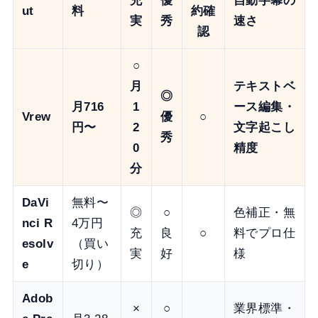
充
優
自動字幕の
ut
料
約確
実
秀
速さ
認
○
月
テキストベ
◎
月716
1
ース編集・
Vrew
優
○
円〜
2
文字起こし
秀
0
精度
分
DaVi
無料〜
◎
○
色補正・無
nci R
4万円
充
良
○
料でプロ仕
esolv
（買い
実
好
様
e
切り）
Adob
×
○
業界標準・