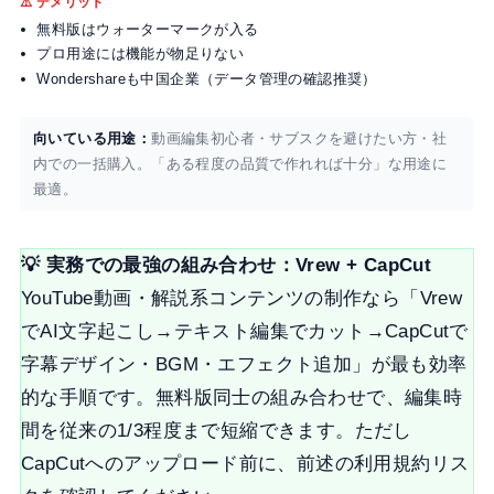
⚠️ デメリット
無料版はウォーターマークが入る
プロ用途には機能が物足りない
Wondershareも中国企業（データ管理の確認推奨）
向いている用途：
動画編集初心者・サブスクを避けたい方・社
内での一括購入。「ある程度の品質で作れれば十分」な用途に
最適。
💡 実務での最強の組み合わせ：Vrew + CapCut
YouTube動画・解説系コンテンツの制作なら「Vrew
でAI文字起こし→テキスト編集でカット→CapCutで
字幕デザイン・BGM・エフェクト追加」が最も効率
的な手順です。無料版同士の組み合わせで、編集時
間を従来の1/3程度まで短縮できます。ただし
CapCutへのアップロード前に、前述の利用規約リス