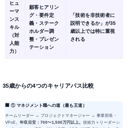
ヒュ
顧客ヒアリン
ーマ
グ・要件定
「技術を非技術者に
ンス
義・ステーク
説明できるか」が35
キル
ホルダー調
歳以上では特に重視
（対
整・プレゼン
される
人能
テーション
力）
35歳からの4つのキャリアパス比較
🏢 ① マネジメント職への道（最も王道）
チームリーダー → プロジェクトマネージャー → 事業部長・
VPoE。
年収目安：700〜1,500万円以上。
技術力＋リーダーシ