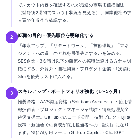
でスカウト内容を確認するのが最速の市場価値把握法
（登録後2週間でスカウト状況が見える）。同業他社の求
人票で年収帯も確認する。
転職の目的・優先順位を明確化する
2
「年収アップ」「リモートワーク」「技術環境」「マネ
ジメントへの道」のどれを最優先にするかを決める。
SES企業・3次請け以下の商流への転職は避ける方針を明
確にする。外資系・自社開発・プロダクト企業・1次請け
SIerを優先リストに入れる。
スキルアップ・ポートフォリオ強化（1〜3ヶ月）
3
推奨資格：AWS認定資格（Solutions Architect）・応用情
報技術者・プロジェクトマネージャ試験・情報処理安全
確保支援士。GitHubでのコード公開・技術ブログ・Qiita
投稿・勉強会での発表が採用担当者への「証明」になり
ます。特にAI活用ツール（GitHub Copilot・ChatGPT