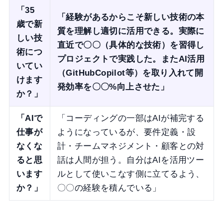
「35
「経験があるからこそ新しい技術の本
歳で新
質を理解し適切に活用できる。実際に
しい技
直近で〇〇（具体的な技術）を習得し
術につ
プロジェクトで実践した。またAI活用
いてい
（GitHubCopilot等）を取り入れて開
けます
発効率を〇〇%向上させた」
か？」
「AIで
「コーディングの一部はAIが補完する
仕事が
ようになっているが、要件定義・設
なくな
計・チームマネジメント・顧客との対
ると思
話は人間が担う。自分はAIを活用ツー
います
ルとして使いこなす側に立てるよう、
か？」
〇〇の経験を積んでいる」