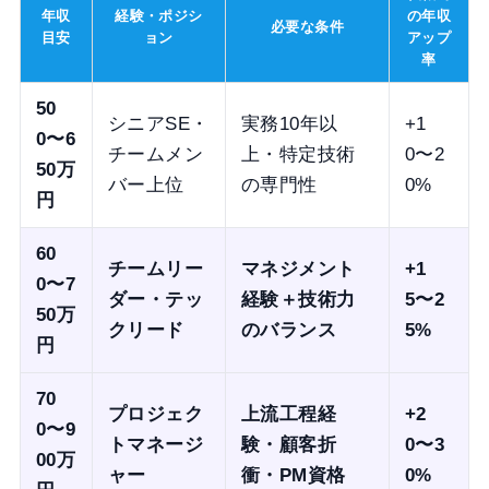
年収
経験・ポジシ
の年収
必要な条件
目安
ョン
アップ
率
50
シニアSE・
実務10年以
+1
0〜6
チームメン
上・特定技術
0〜2
50万
バー上位
の専門性
0%
円
60
チームリー
マネジメント
+1
0〜7
ダー・テッ
経験＋技術力
5〜2
50万
クリード
のバランス
5%
円
70
プロジェク
上流工程経
+2
0〜9
トマネージ
験・顧客折
0〜3
00万
ャー
衝・PM資格
0%