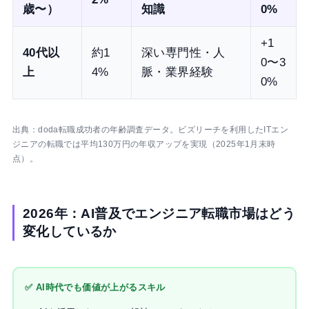
歳〜）
知識
0%
+1
40代以
約1
深い専門性・人
0〜3
上
4%
脈・業界経験
0%
出典：doda転職成功者の年齢調査データ。ビズリーチを利用したITエン
ジニアの転職では平均130万円の年収アップを実現（2025年1月末時
点）。
2026年：AI普及でエンジニア転職市場はどう
変化しているか
✅ AI時代でも価値が上がるスキル