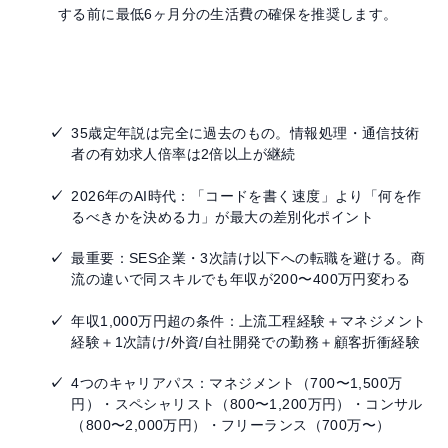
する前に最低6ヶ月分の生活費の確保を推奨します。
まとめ：35歳エンジニア転職成功のための要点
35歳定年説は完全に過去のもの。情報処理・通信技術
者の有効求人倍率は2倍以上が継続
2026年のAI時代：「コードを書く速度」より「何を作
るべきかを決める力」が最大の差別化ポイント
最重要：SES企業・3次請け以下への転職を避ける。商
流の違いで同スキルでも年収が200〜400万円変わる
年収1,000万円超の条件：上流工程経験＋マネジメント
経験＋1次請け/外資/自社開発での勤務＋顧客折衝経験
4つのキャリアパス：マネジメント（700〜1,500万
円）・スペシャリスト（800〜1,200万円）・コンサル
（800〜2,000万円）・フリーランス（700万〜）