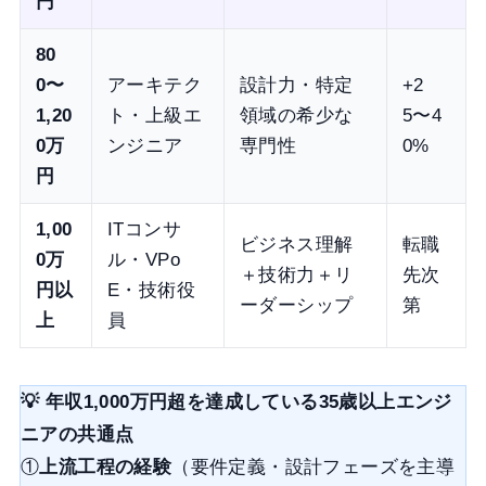
円
80
0〜
アーキテク
設計力・特定
+2
1,20
ト・上級エ
領域の希少な
5〜4
0万
ンジニア
専門性
0%
円
1,00
ITコンサ
ビジネス理解
転職
0万
ル・VPo
＋技術力＋リ
先次
円以
E・技術役
ーダーシップ
第
上
員
💡 年収1,000万円超を達成している35歳以上エンジ
ニアの共通点
①
上流工程の経験
（要件定義・設計フェーズを主導