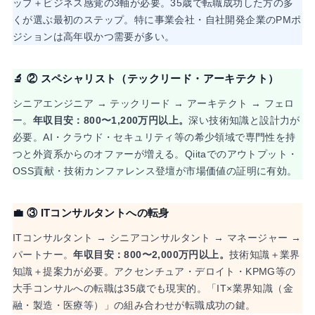
ップ＋ビジネス感覚の3軸が必要。35歳で転職成功した方の多
くが選ぶ最初のステップ。特に事業会社・自社開発企業のPMポ
ジションは高年収かつ需要が多い。
🔬 ② スペシャリスト（テックリード・アーキテクト）
シニアエンジニア → テックリード → アーキテクト → フェロ
ー。
年収目安：800〜1,200万円以上。
深い技術知識と設計力が
必要。AI・クラウド・セキュリティ等の希少領域で専門性を持
つと外資系からのオファーが増える。Qiitaでのアウトプット・
OSS貢献・技術カンファレンス登壇が市場価値の証明に有効。
💼 ③ ITコンサルタントへの転身
ITコンサルタント → シニアコンサルタント → マネージャー →
パートナー。
年収目安：800〜2,000万円以上。
技術知識＋業界
知識＋提案力が必要。アクセンチュア・デロイト・KPMG等の
大手コンサルへの転職は35歳でも現実的。「IT×業界知識（金
融・製造・医療等）」の組み合わせが転職成功の鍵。