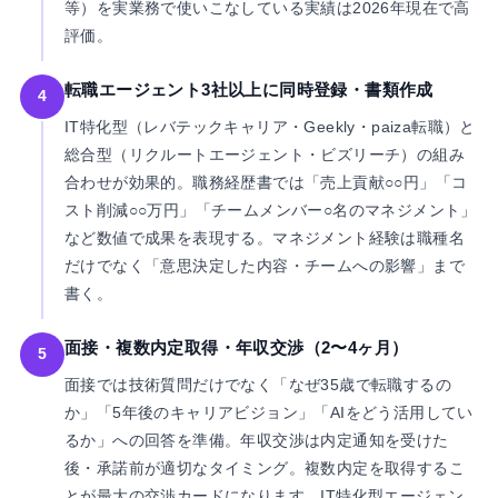
等）を実業務で使いこなしている実績は2026年現在で高
評価。
転職エージェント3社以上に同時登録・書類作成
4
IT特化型（レバテックキャリア・Geekly・paiza転職）と
総合型（リクルートエージェント・ビズリーチ）の組み
合わせが効果的。職務経歴書では「売上貢献○○円」「コ
スト削減○○万円」「チームメンバー○名のマネジメント」
など数値で成果を表現する。マネジメント経験は職種名
だけでなく「意思決定した内容・チームへの影響」まで
書く。
面接・複数内定取得・年収交渉（2〜4ヶ月）
5
面接では技術質問だけでなく「なぜ35歳で転職するの
か」「5年後のキャリアビジョン」「AIをどう活用してい
るか」への回答を準備。年収交渉は内定通知を受けた
後・承諾前が適切なタイミング。複数内定を取得するこ
とが最大の交渉カードになります。IT特化型エージェン