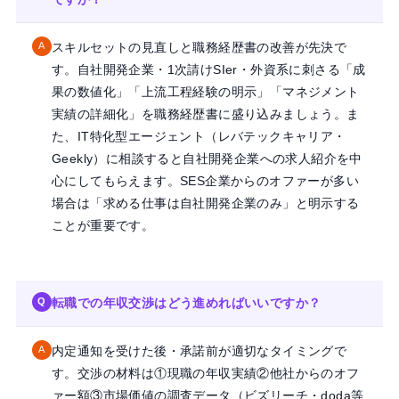
スキルセットの見直しと職務経歴書の改善が先決で
A
す。自社開発企業・1次請けSIer・外資系に刺さる「成
果の数値化」「上流工程経験の明示」「マネジメント
実績の詳細化」を職務経歴書に盛り込みましょう。ま
た、IT特化型エージェント（レバテックキャリア・
Geekly）に相談すると自社開発企業への求人紹介を中
心にしてもらえます。SES企業からのオファーが多い
場合は「求める仕事は自社開発企業のみ」と明示する
ことが重要です。
転職での年収交渉はどう進めればいいですか？
Q
内定通知を受けた後・承諾前が適切なタイミングで
A
す。交渉の材料は①現職の年収実績②他社からのオフ
ァー額③市場価値の調査データ（ビズリーチ・doda等