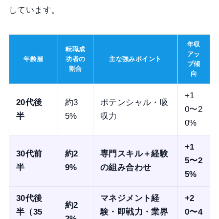
しています。
年収
転職成
アッ
年齢層
功者の
主な強みポイント
プ傾
割合
向
+1
20代後
約3
ポテンシャル・吸
0〜2
半
5%
収力
0%
+1
30代前
約2
専門スキル＋経験
5〜2
半
9%
の組み合わせ
5%
30代後
マネジメント経
+2
約2
半（35
験・即戦力・業界
0〜4
2%