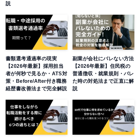
説
書類選考通過率の現実
副業が会社にバレない方法
【2026年最新】採用担当
【2026年最新】住民税の
者が何秒で見るか・ATS対
普通徴収・就業規則・バレ
策・Before/After付き職務
た時の対処法まで正直に解
経歴書改善法まで完全解説
説