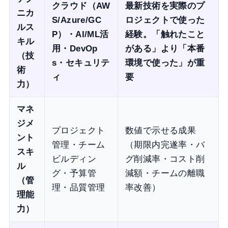
クラウド（AW
最新技術を実際のプ
ニカ
S/Azure/GC
ロジェクトで使った
ルス
P）・AI/ML活
経験。「触れたこと
キル
用・DevOp
がある」より「本番
（技
s・セキュリテ
環境で使った」が重
術
ィ
要
力）
マネ
ジメ
プロジェクト
数値で示せる成果
ント
管理・チーム
（期限内完遂率・バ
スキ
ビルディン
グ削減率・コスト削
ル
グ・予算管
減額・チームの離職
（管
理・品質管理
率改善）
理能
力）