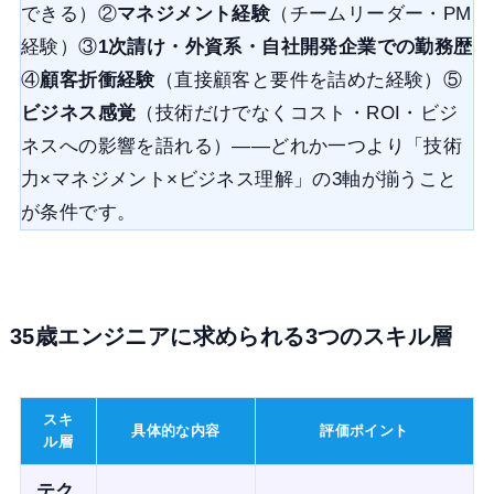
できる）②
マネジメント経験
（チームリーダー・PM
経験）③
1次請け・外資系・自社開発企業での勤務歴
④
顧客折衝経験
（直接顧客と要件を詰めた経験）⑤
ビジネス感覚
（技術だけでなくコスト・ROI・ビジ
ネスへの影響を語れる）——どれか一つより「技術
力×マネジメント×ビジネス理解」の3軸が揃うこと
が条件です。
35歳エンジニアに求められる3つのスキル層
スキ
具体的な内容
評価ポイント
ル層
テク