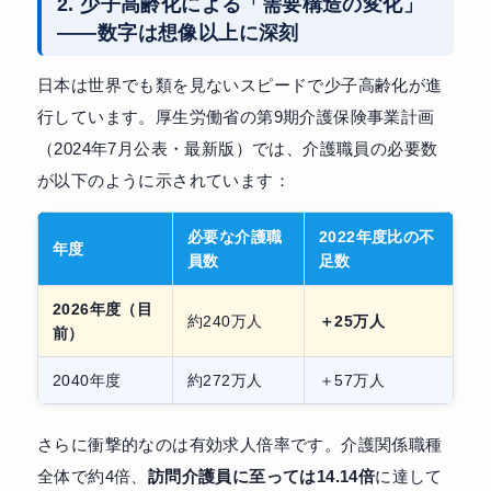
2. 少子高齢化による「需要構造の変化」
——数字は想像以上に深刻
日本は世界でも類を見ないスピードで少子高齢化が進
行しています。厚生労働省の第9期介護保険事業計画
（2024年7月公表・最新版）では、介護職員の必要数
が以下のように示されています：
必要な介護職
2022年度比の不
年度
員数
足数
2026年度（目
約240万人
＋25万人
前）
2040年度
約272万人
＋57万人
さらに衝撃的なのは有効求人倍率です。介護関係職種
全体で約4倍、
訪問介護員に至っては14.14倍
に達して