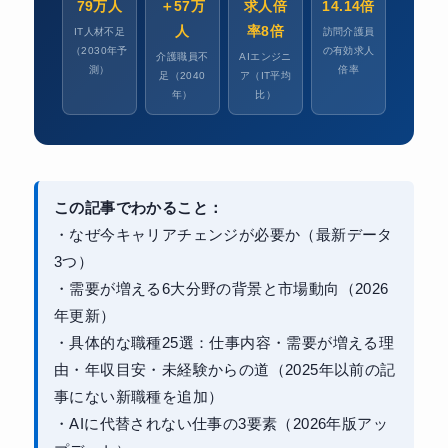
79万人
＋57万
求人倍
14.14倍
人
率8倍
IT人材不足
訪問介護員
（2030年予
の有効求人
介護職員不
AIエンジニ
測）
倍率
足（2040
ア（IT平均
年）
比）
この記事でわかること：
・なぜ今キャリアチェンジが必要か（最新データ
3つ）
・需要が増える6大分野の背景と市場動向（2026
年更新）
・具体的な職種25選：仕事内容・需要が増える理
由・年収目安・未経験からの道（2025年以前の記
事にない新職種を追加）
・AIに代替されない仕事の3要素（2026年版アッ