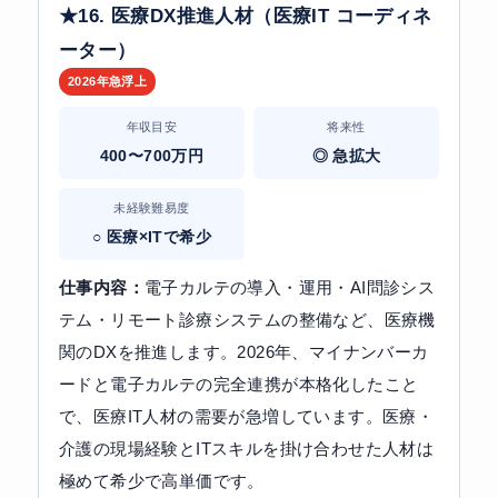
★16. 医療DX推進人材（医療IT コーディネ
ーター）
2026年急浮上
年収目安
将来性
400〜700万円
◎ 急拡大
未経験難易度
○ 医療×ITで希少
仕事内容：
電子カルテの導入・運用・AI問診シス
テム・リモート診療システムの整備など、医療機
関のDXを推進します。2026年、マイナンバーカ
ードと電子カルテの完全連携が本格化したこと
で、医療IT人材の需要が急増しています。医療・
介護の現場経験とITスキルを掛け合わせた人材は
極めて希少で高単価です。