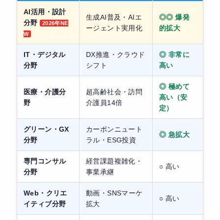
AI活用・設計
生成AI普及・AIエ
◎◎ 爆発
分野
2026年NE
ージェント実用化
的拡大
W
IT・デジタル
DX推進・クラウド
◎ 非常に
分野
シフト
高い
◎ 極めて
医療・介護分
超高齢社会・訪問
高い（安
野
介護員14倍
定）
グリーン・GX
カーボンニュート
◎ 急拡大
分野
ラル・ESG投資
専門コンサル
経営課題複雑化・
○ 高い
分野
事業承継
Web・クリエ
動画・SNSマーケ
○ 高い
イティブ分野
拡大