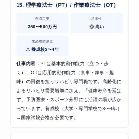
15. 理学療法士（PT）/ 作業療法士（OT）
年収目安
将来性
350〜500万円
◎ 高い
未経験難易度
△ 養成校3〜4年
仕事内容：
PTは基本的動作能力（立つ・歩
く）、OTは応用的動作能力（食事・家事・趣
味）の回復を担うリハビリ専門職です。高齢化に
よるリハビリ需要増加に加え、「健康寿命を延ば
す」予防医療・スポーツ分野にも活躍の場が広が
っています。養成校（大学・専門学校で3〜4年）
→国家試験合格が必要です。