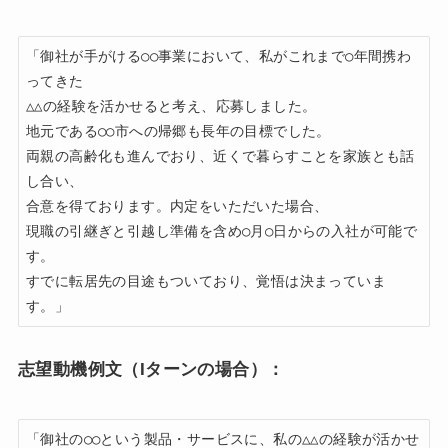
「御社が手がける○○事業において、私がこれまで○年間携わ
ってきた

△△の経験を活かせると考え、応募しました。

地元である○○市への帰郷も長年の目標でした。

両親の高齢化も進んでおり、近くで暮らすことを家族とも話
し合い、

合意を得ております。内定をいただいた場合、

現職の引継ぎと引越し準備を含め○月○日からの入社が可能で
す。

すでに転居先の目途もついており、覚悟は決まっていま
す。」
志望動機例文（Iターンの場合）：
「御社の○○という製品・サービスに、私の△△の経験が活かせ