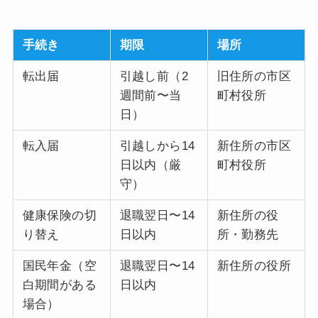
手続き
期限
場所
転出届
引越し前（2
旧住所の市区
週間前〜当
町村役所
日）
転入届
引越しから14
新住所の市区
日以内（厳
町村役所
守）
健康保険の切
退職翌日〜14
新住所の役
り替え
日以内
所・勤務先
国民年金（空
退職翌日〜14
新住所の役所
白期間がある
日以内
場合）