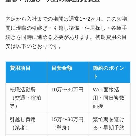
内定から入社までの期間は通常1〜2ヶ月。この短期
間に現職の引継ぎ・引越し準備・住居探し・各種手
続きを同時に進める必要があります。初期費用の目
安は以下のとおりです。
費用項目
目安金額
節約のポイン
ト
転職活動費
10万〜30万円
Web面接活
（交通・宿泊
用・同日複数
等）
面接
引越し費用
15万〜30万円
繁忙期を避け
（業者）
（単身）
る・早期予約