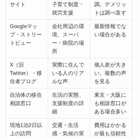
サイト
子育て制度・
調。デメリッ
就労支援
トは調べ直す
Googleマッ
会社周辺の環
最新情報でな
プ・ストリー
境、スーパ
い場合がある
トビュー
ー・病院の場
所
X（旧
実際に住んで
個人差が大き
Twitter）・移
いる人のリア
い。複数の声
住者ブログ
ルな声
を見る
自治体の移住
生活の実態、
東京・大阪に
相談窓口
支援制度の詳
も相談窓口が
細
ある場合多い
現地1泊2日以
交通・生活
費用はかかる
上の訪問
感・気候の実
が最も信頼性