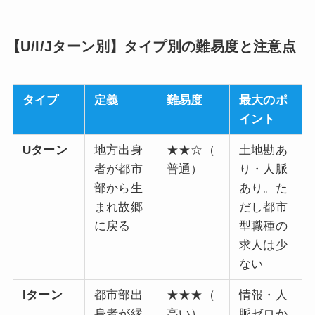
【U/I/Jターン別】タイプ別の難易度と注意点
タイプ
定義
難易度
最大のポ
イント
Uターン
地方出身
★★☆（
土地勘あ
者が都市
普通）
り・人脈
部から生
あり。た
まれ故郷
だし都市
に戻る
型職種の
求人は少
ない
Iターン
都市部出
★★★（
情報・人
身者が縁
高い）
脈ゼロか