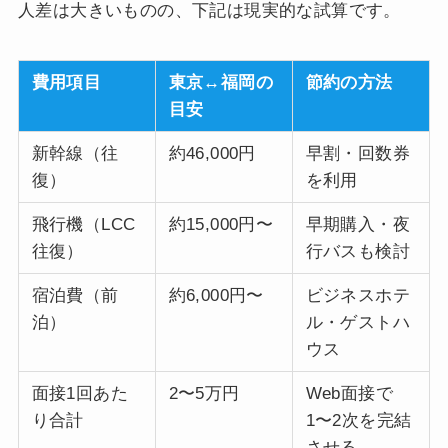
人差は大きいものの、下記は現実的な試算です。
費用項目
東京↔福岡の
節約の方法
目安
新幹線（往
約46,000円
早割・回数券
復）
を利用
飛行機（LCC
約15,000円〜
早期購入・夜
往復）
行バスも検討
宿泊費（前
約6,000円〜
ビジネスホテ
泊）
ル・ゲストハ
ウス
面接1回あた
2〜5万円
Web面接で
り合計
1〜2次を完結
させる