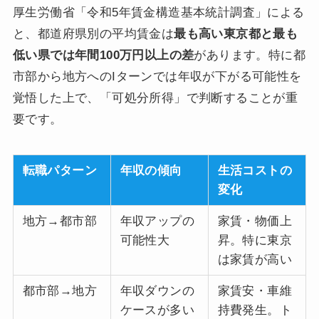
厚生労働省「令和5年賃金構造基本統計調査」による
と、都道府県別の平均賃金は
最も高い東京都と最も
低い県では年間100万円以上の差
があります。特に都
市部から地方へのIターンでは年収が下がる可能性を
覚悟した上で、「可処分所得」で判断することが重
要です。
転職パターン
年収の傾向
生活コストの
変化
地方→都市部
年収アップの
家賃・物価上
可能性大
昇。特に東京
は家賃が高い
都市部→地方
年収ダウンの
家賃安・車維
ケースが多い
持費発生。ト