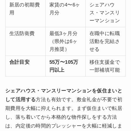
新居の初期費
家賃の4〜6ヶ
シェアハウ
用
月分
ス・マンスリ
ーマンション
生活防衛費
最低3ヶ月分
在職中に転職
（県外は6ヶ
活動を完結さ
月推奨）
せる
合計目安
55万〜105万
移住支援金で
円以上
一部補填可能
シェアハウス・マンスリーマンションを仮住まいと
して活用する
方法も有効です。敷金礼金が不要で初
期費用を大幅に抑えられます。まず仮住まいで転居
し、落ち着いてから本格的な物件探しをする方法
は、内定後の時間的プレッシャーを大幅に軽減しま