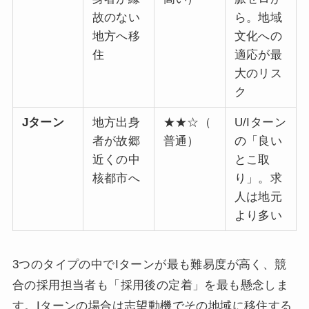
故のない
ら。地域
地方へ移
文化への
住
適応が最
大のリス
ク
Jターン
地方出身
★★☆（
U/Iターン
者が故郷
普通）
の「良い
近くの中
とこ取
核都市へ
り」。求
人は地元
より多い
3つのタイプの中でIターンが最も難易度が高く、競
合の採用担当者も「採用後の定着」を最も懸念しま
す。Iターンの場合は志望動機でその地域に移住する