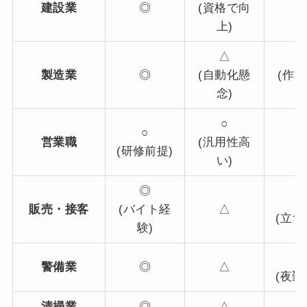
建設業
◎
(資格で向
上)
△
製造業
◎
(自動化懸
(作
念)
る
○
○
営業職
(汎用性高
(研修前提)
い)
◎
販売・接客
(バイト経
△
(立ち
験)
警備業
◎
△
(夜勤
清掃業
◎
△