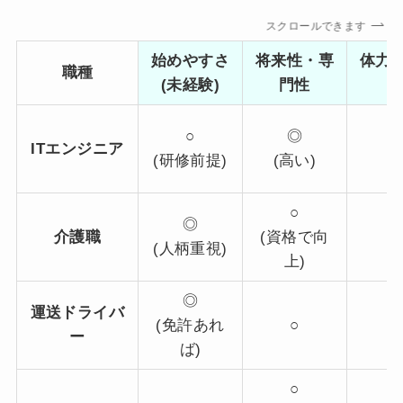
スクロールできます
始めやすさ
将来性・専
体力
職種
(未経験)
門性
○
◎
ITエンジニア
(研修前提)
(高い)
○
◎
介護職
(資格で向
(人柄重視)
上)
◎
運送ドライバ
(免許あれ
○
ー
ば)
○