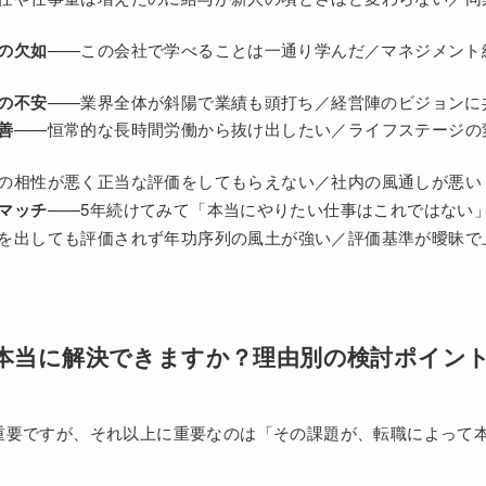
の欠如
——この会社で学べることは一通り学んだ／マネジメント
の不安
——業界全体が斜陽で業績も頭打ち／経営陣のビジョンに
善
——恒常的な長時間労働から抜け出したい／ライフステージの
の相性が悪く正当な評価をしてもらえない／社内の風通しが悪い
マッチ
——5年続けてみて「本当にやりたい仕事はこれではない
を出しても評価されず年功序列の風土が強い／評価基準が曖昧で
本当に解決できますか？理由別の検討ポイン
重要ですが、それ以上に重要なのは「その課題が、転職によって