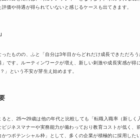
た評価や待遇が得られていないと感じるケースも出てきます。
」
なったものの、ふと「自分は3年目からどれだけ成長できただろう
場」です。ルーティンワークが増え、新しい刺激や成長実感が得
か？」という不安が芽生え始めます。
要
ると、25〜29歳は他の年代と比較しても「転職入職率（新しく
なビジネスマナーや実務能力が備わっており教育コストが低く、
力かつポテンシャル枠」として、多くの企業が積極的に採用した