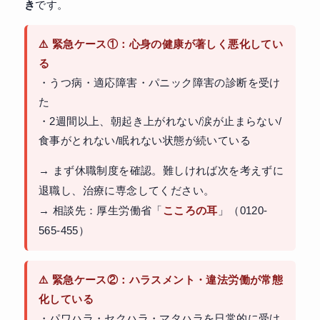
き
です。
⚠️ 緊急ケース①：心身の健康が著しく悪化してい
る
・うつ病・適応障害・パニック障害の診断を受け
た
・2週間以上、朝起き上がれない/涙が止まらない/
食事がとれない/眠れない状態が続いている
→ まず休職制度を確認。難しければ次を考えずに
退職し、治療に専念してください。
→ 相談先：厚生労働省「
こころの耳
」（0120-
565-455）
⚠️ 緊急ケース②：ハラスメント・違法労働が常態
化している
・パワハラ・セクハラ・マタハラを日常的に受け