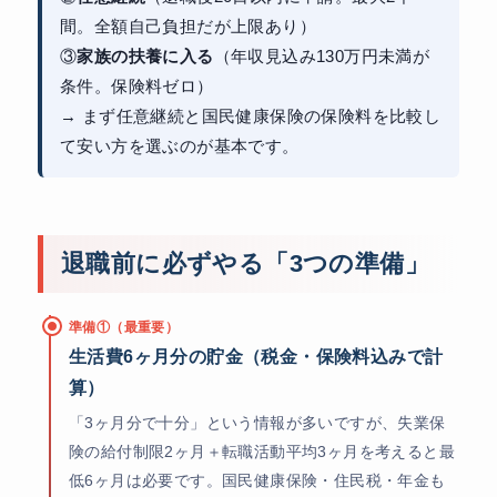
間。全額自己負担だが上限あり）
③
家族の扶養に入る
（年収見込み130万円未満が
条件。保険料ゼロ）
→ まず任意継続と国民健康保険の保険料を比較し
て安い方を選ぶのが基本です。
退職前に必ずやる「3つの準備」
準備①（最重要）
生活費6ヶ月分の貯金（税金・保険料込みで計
算）
「3ヶ月分で十分」という情報が多いですが、失業保
険の給付制限2ヶ月＋転職活動平均3ヶ月を考えると最
低6ヶ月は必要です。国民健康保険・住民税・年金も