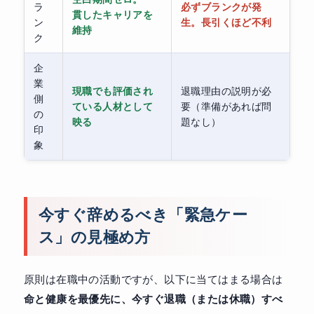
ラ
必ずブランクが発
貫したキャリアを
ン
生。長引くほど不利
維持
ク
企
業
現職でも評価され
退職理由の説明が必
側
ている人材として
要（準備があれば問
の
映る
題なし）
印
象
今すぐ辞めるべき「緊急ケー
ス」の見極め方
原則は在職中の活動ですが、以下に当てはまる場合は
命と健康を最優先に、今すぐ退職（または休職）すべ