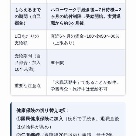
もらえるまで
ハローワーク手続き後→7日待機→
2
の期間（自己
ヶ月の給付制限
→受給開始。実質退
都合）
職から約3ヶ月後
1日あたりの
直近6ヶ月の賃金÷180×約50〜80%
支給額
（上限あり）
受給期間（自
己都合・加入
90日間
10年未満）
「求職活動中」であることが条件。
重要な注意点
学習専念・旅行中は受給不可
健康保険の切り替え3択：
①
国民健康保険に加入
（役所で手続き。退職直後
は保険料が高め）
②
任意継続
（退職後20日以内に申請。最大2年