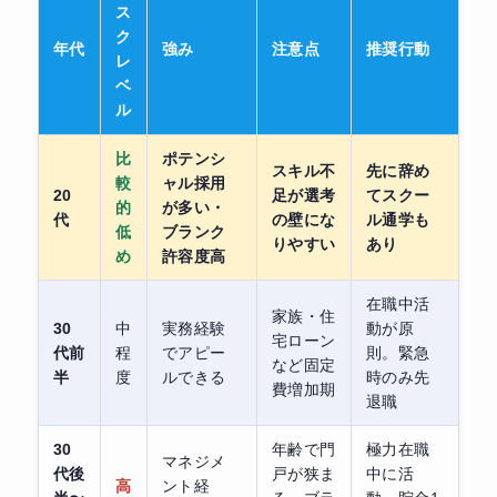
ス
ク
年代
強み
注意点
推奨行動
レ
ベ
ル
比
ポテンシ
スキル不
先に辞め
較
ャル採用
20
足が選考
てスクー
的
が多い・
代
の壁にな
ル通学も
低
ブランク
りやすい
あり
め
許容度高
在職中活
家族・住
30
中
実務経験
動が原
宅ローン
代前
程
でアピー
則。緊急
など固定
半
度
ルできる
時のみ先
費増加期
退職
30
年齢で門
極力在職
マネジメ
代後
戸が狭ま
中に活
高
ント経