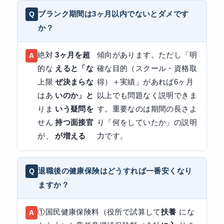
ブランク期間は3ヶ月以内でないとダメです
か？
絶対
3ヶ月を超
傾向があります。ただし「明
的な
えると「な
確な目的（スクール・資格取
上限
ぜ決まらな
得）＋実績」があれば6ヶ月
はあ
いのか」と
以上でも問題なく説明できま
りま
いう疑問を
す。重要なのは期間の長さよ
せん
持つ面接官
り「何をしていたか」の説明
が、
が増える
力です。
退職後の健康保険はどうすれば一番安くなり
ますか？
①国民健康保険料（役所で試算して
扶養
にな