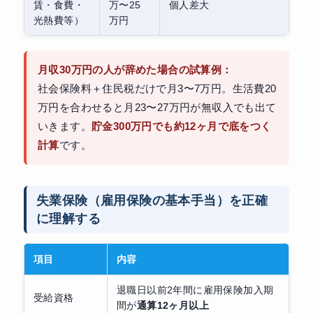
賃・食費・
万〜25
個人差大
光熱費等）
万円
月収30万円の人が辞めた場合の試算例：
社会保険料＋住民税だけで月3〜7万円。生活費20
万円を合わせると月23〜27万円が無収入でも出て
いきます。
貯金300万円でも約12ヶ月で底をつく
計算
です。
失業保険（雇用保険の基本手当）を正確
に理解する
項目
内容
退職日以前2年間に雇用保険加入期
受給資格
間が
通算12ヶ月以上