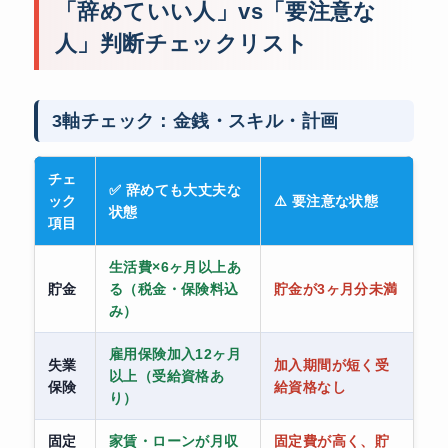
「辞めていい人」vs「要注意な
人」判断チェックリスト
3軸チェック：金銭・スキル・計画
チェ
✅ 辞めても大丈夫な
ック
⚠️ 要注意な状態
状態
項目
生活費×6ヶ月以上あ
貯金
る（税金・保険料込
貯金が3ヶ月分未満
み）
雇用保険加入12ヶ月
失業
加入期間が短く受
以上（受給資格あ
保険
給資格なし
り）
固定
家賃・ローンが月収
固定費が高く、貯