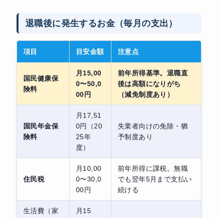
退職後に発生するお金（毎月の支出）
項目
目安金額
注意点
月15,00
前年所得基準。退職直
国民健康保
0〜50,0
後は高額になりがち
険料
00円
（減免制度あり）
月17,51
国民年金保
0円（20
失業者向けの免除・猶
険料
25年
予制度あり
度）
月10,00
前年所得に課税。無職
住民税
0〜30,0
でも翌年5月まで支払い
00円
続ける
生活費（家
月15