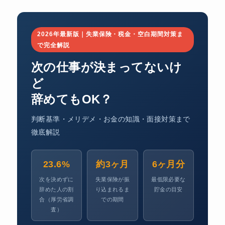
2026年最新版｜失業保険・税金・空白期間対策ま
で完全解説
次の仕事が決まってないけ
ど
辞めてもOK？
判断基準・メリデメ・お金の知識・面接対策まで
徹底解説
23.6%
約3ヶ月
6ヶ月分
次を決めずに
失業保険が振
最低限必要な
辞めた人の割
り込まれるま
貯金の目安
合（厚労省調
での期間
査）