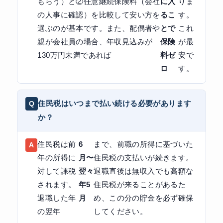
もらう）と②任意継続保険料（会社
に入
りま
の人事に確認）を比較して安い方を
るこ
す。
選ぶのが基本です。また、配偶者や
とで
これ
親が会社員の場合、年収見込みが
保険
が最
130万円未満であれば
料ゼ
安で
ロ
す。
住民税はいつまで払い続ける必要があります
か？
住民税は前
6
まで、前職の所得に基づいた
年の所得に
月〜
住民税の支払いが続きます。
対して課税
翌々
退職直後は無収入でも高額な
されます。
年5
住民税が来ることがあるた
退職した年
月
め、この分の貯金を必ず確保
の翌年
してください。