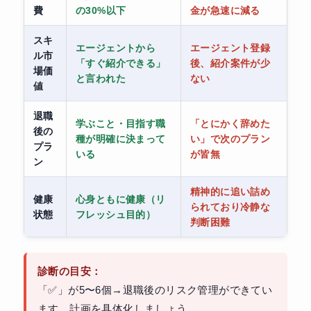
費
の30%以下
金が急速に減る
スキ
エージェントから
エージェント登録
ル市
「すぐ紹介できる」
後、紹介案件が少
場価
と言われた
ない
値
退職
学ぶこと・目指す職
「とにかく辞めた
後の
種が明確に決まって
い」で次のプラン
プラ
いる
が皆無
ン
精神的に追い詰め
健康
心身ともに健康（リ
られており冷静な
状態
フレッシュ目的）
判断困難
診断の目安：
「✅」が5〜6個→退職後のリスク管理ができてい
ます。計画を具体化しましょう。