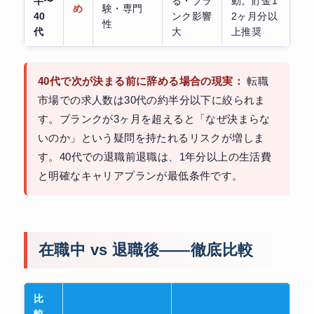
半〜
る・ブラ
動。貯金1
め
験・専門
40
ンク影響
2ヶ月分以
性
代
大
上推奨
40代で次が決まる前に辞める場合の現実：
転職
市場での求人数は30代の約半分以下に絞られま
す。ブランクが3ヶ月を超えると「なぜ決まらな
いのか」という疑問を持たれるリスクが増しま
す。40代での退職前退職は、1年分以上の生活費
と明確なキャリアプランが最低条件です。
在職中 vs 退職後——徹底比較
比
較