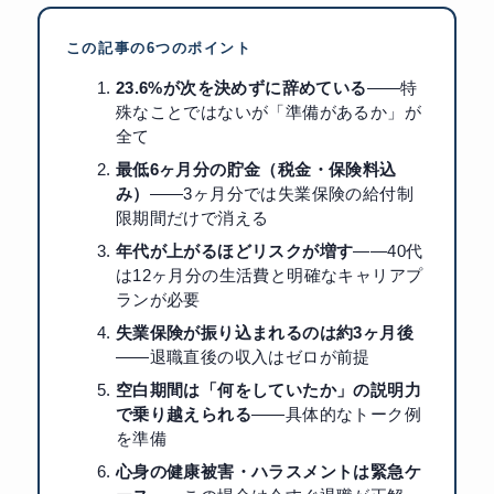
この記事の6つのポイント
23.6%が次を決めずに辞めている
——特
殊なことではないが「準備があるか」が
全て
最低6ヶ月分の貯金（税金・保険料込
み）
——3ヶ月分では失業保険の給付制
限期間だけで消える
年代が上がるほどリスクが増す
——40代
は12ヶ月分の生活費と明確なキャリアプ
ランが必要
失業保険が振り込まれるのは約3ヶ月後
——退職直後の収入はゼロが前提
空白期間は「何をしていたか」の説明力
で乗り越えられる
——具体的なトーク例
を準備
心身の健康被害・ハラスメントは緊急ケ