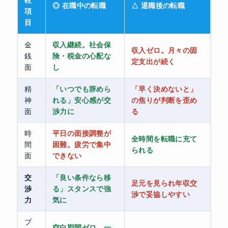
◎ 在職中の転職
△ 退職後の転職
項
目
金
収入継続。社会保
収入ゼロ。月々の固
銭
険・税金の心配な
定支出が続く
面
し
精
「いつでも辞めら
「早く決めないと」
神
れる」安心感が交
の焦りが判断を歪め
面
渉力に
る
時
平日の面接調整が
全時間を転職に充て
間
困難。疲労で集中
られる
面
できない
交
「良い条件なら移
足元を見られ年収交
渉
る」スタンスで強
渉で妥協しやすい
力
気に
ブ
空白期間ゼロ。一