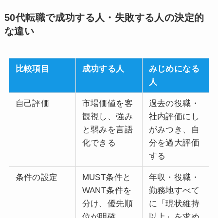
50代転職で成功する人・失敗する人の決定的
な違い
比較項目
成功する人
みじめになる
人
自己評価
市場価値を客
過去の役職・
観視し、強み
社内評価にし
と弱みを言語
がみつき、自
化できる
分を過大評価
する
条件の設定
MUST条件と
年収・役職・
WANT条件を
勤務地すべて
分け、優先順
に「現状維持
位が明確
以上」を求め