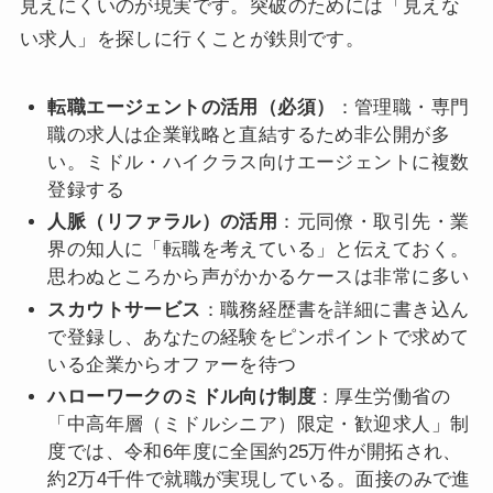
見えにくいのが現実です。突破のためには「見えな
い求人」を探しに行くことが鉄則です。
転職エージェントの活用（必須）
：管理職・専門
職の求人は企業戦略と直結するため非公開が多
い。ミドル・ハイクラス向けエージェントに複数
登録する
人脈（リファラル）の活用
：元同僚・取引先・業
界の知人に「転職を考えている」と伝えておく。
思わぬところから声がかかるケースは非常に多い
スカウトサービス
：職務経歴書を詳細に書き込ん
で登録し、あなたの経験をピンポイントで求めて
いる企業からオファーを待つ
ハローワークのミドル向け制度
：厚生労働省の
「中高年層（ミドルシニア）限定・歓迎求人」制
度では、令和6年度に全国約25万件が開拓され、
約2万4千件で就職が実現している。面接のみで進