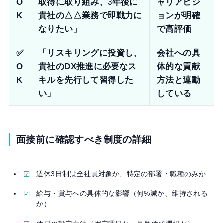
O
取得に取り組み、3年後に
ャリアビジ
K
貴社の△△業務で即戦力に
ョンが明確
なりたい」
で高評価
✅
「リスキリングに投資し、
会社への具
O
貴社のDX推進に必要なス
体的な貢献
K
キルを先行して習得した
方法と連動
い」
している
面接前に確認すべき制度の詳細
週休3日制は全社員対象か、特定の部署・職種のみか
給与・賞与への具体的な影響（何%減か、維持される
か）