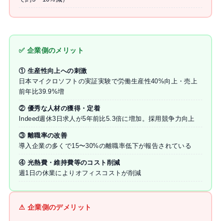
✅ 企業側のメリット
① 生産性向上への刺激
日本マイクロソフトの実証実験で労働生産性40%向上・売上
前年比39.9%増
② 優秀な人材の獲得・定着
Indeed週休3日求人が5年前比5.3倍に増加。採用競争力向上
③ 離職率の改善
導入企業の多くで15〜30%の離職率低下が報告されている
④ 光熱費・維持費等のコスト削減
週1日の休業によりオフィスコストが削減
⚠ 企業側のデメリット