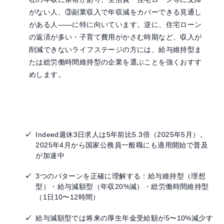
がない人、③副業収入で年収減をカバーできる見通し
がある人——に特に向いています。逆に、住宅ローン
の返済が多い・子育て費用がかさむ時期など、収入が
削減できないライフステージの方には、給与維持型ま
たは総労働時間維持型の企業を選ぶことを強くおすす
めします。
まとめ：週休3日制への転職で後悔しないために
Indeed週休3日求人は5年前比5.3倍（2025年5月）。
2025年4月から国家公務員一般職にも適用開始で普及
が加速中
3つのパターンを正確に理解する：給与維持型（理想
型）・給与減額型（年収20%減）・総労働時間維持型
（1日10〜12時間）
給与減額型では将来の厚生年金受給額が5〜10%減少す