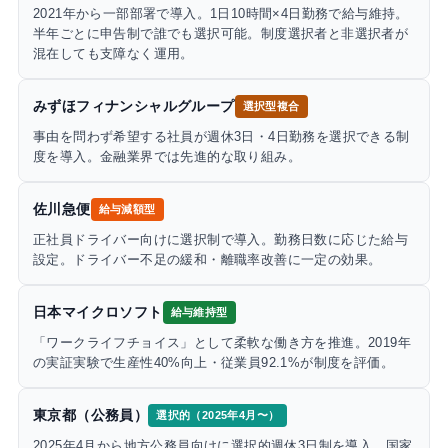
2021年から一部部署で導入。1日10時間×4日勤務で給与維持。
半年ごとに申告制で誰でも選択可能。制度選択者と非選択者が
混在しても支障なく運用。
みずほフィナンシャルグループ
選択型複合
事由を問わず希望する社員が週休3日・4日勤務を選択できる制
度を導入。金融業界では先進的な取り組み。
佐川急便
給与減額型
正社員ドライバー向けに選択制で導入。勤務日数に応じた給与
設定。ドライバー不足の緩和・離職率改善に一定の効果。
日本マイクロソフト
給与維持型
「ワークライフチョイス」として柔軟な働き方を推進。2019年
の実証実験で生産性40%向上・従業員92.1%が制度を評価。
東京都（公務員）
選択的（2025年4月〜）
2025年4月から地方公務員向けに選択的週休3日制を導入。国家