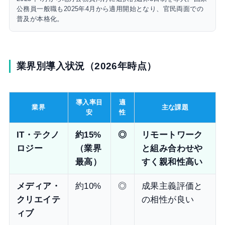
公務員一般職も2025年4月から適用開始となり、官民両面での
普及が本格化。
業界別導入状況（2026年時点）
導入率目
適
業界
主な課題
安
性
IT・テクノ
約15%
◎
リモートワーク
ロジー
（業界
と組み合わせや
最高）
すく親和性高い
メディア・
約10%
◎
成果主義評価と
クリエイテ
の相性が良い
ィブ