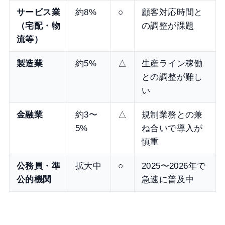
サービス業
約8%
○
顧客対応時間と
（宅配・物
の調整が課題
流等）
製造業
約5%
△
生産ライン稼働
との調整が難し
い
金融業
約3〜
△
規制業務との兼
5%
ね合いで導入が
慎重
公務員・準
拡大中
○
2025〜2026年で
公的機関
急速に普及中