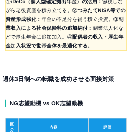
①
iDeCo（個人型確定拠出年金）の活用：
節税しな
がら老後資産を積み立てる。②
つみたてNISA等での
資産形成強化：
年金の不足分を補う積立投資。③
副
業収入による社会保険料の追加納付：
副業法人化な
どで厚生年金に追加加入。④
配偶者の収入・厚生年
金加入状況で世帯全体を最適化する。
週休3日制への転職を成功させる面接対策
NG志望動機 vs OK志望動機
区
内容
評価
分