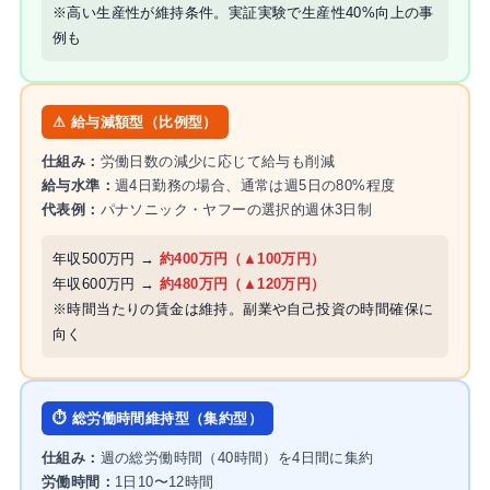
※高い生産性が維持条件。実証実験で生産性40%向上の事
例も
⚠ 給与減額型（比例型）
仕組み：
労働日数の減少に応じて給与も削減
給与水準：
週4日勤務の場合、通常は週5日の80%程度
代表例：
パナソニック・ヤフーの選択的週休3日制
年収500万円 →
約400万円（▲100万円）
年収600万円 →
約480万円（▲120万円）
※時間当たりの賃金は維持。副業や自己投資の時間確保に
向く
⏱ 総労働時間維持型（集約型）
仕組み：
週の総労働時間（40時間）を4日間に集約
労働時間：
1日10〜12時間