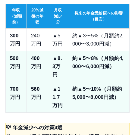
年収
20%減
月収
将来の年金受給額への影響
（減額
後の年
減少
（目安）
前）
収
分
300
240
▲5
約▲3〜5%（月額約2,
万円
万円
万円
000〜3,000円減）
500
400
▲8.
約▲5〜8%（月額約4,
万円
万円
3万
000〜6,000円減）
円
700
560
▲1
約▲5〜10%（月額約
万円
万円
1.7
5,000〜8,000円減）
万円
💡 年金減少への対策4選