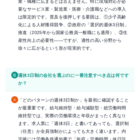
業・職種に広まるとは言えません。特に現場対応が必
要なサービス業・製造業・医療・介護職などへの導入
は限定的です。普及を後押しする要因は、①少子高齢
化による人材獲得競争、②政府の「選択的週休3日制」
推進（2025年から国家公務員一般職にも適用）、③生
産性向上の必要性——ですが、適性の高い分野から
徐々に広がるという形が現実的です。
週休3日制の会社を選ぶのに一番注意すべき点は何です
Q
か？
「どのパターンの週休3日制か」を最初に確認すること
A
が最重要です。給与維持型・給与減額型・総労働時間
維持型では、実際の労働環境と年収がまったく異なり
ます。求人票に「週休3日」と書いてあっても、選択制
（任意）か全員強制かによっても大きく違います。内
定後には労働条件通知書で「年収・労働時間・休日設