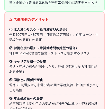
導入企業の従業員病気休暇が平均20%減少の調査データあり
⚠ 労働者側のデメリット
① 収入減少リスク（給与減額型の場合）
年収600万円→480万円（月額約10万円減）。住宅ローン・生
活設計の見直しが必要
② 労働密度の増加（総労働時間維持型の場合）
1日10〜12時間労働で疲労・ストレスが増加するリスク
③ キャリア形成への影響
昇進・昇格の機会が減少したり、評価で不利になる可能性が
ある企業も
④ 同僚との関係性変化
週休3日制選択者と非選択者の間で業務負荷・評価に差が生じ
る可能性
⑤ 年金受給額への影響
給与減額型は厚生年金の受給額が将来的に減少（年収20%減
で約5〜10%減）