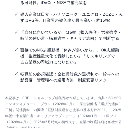
る可能性。iDeCo・NISAで補完策を
導入企業は日立・パナソニック・ユニクロ・ZOZO・み
ずほFG等。IT業界の導入率が最も高い（約15%）
「自分に向いているか」は5軸（収入許容・労働強度・
時間の使い道・職種適性・キャリア志向）で判断する
面接でのNG志望動機「休みが多いから」。OK志望動
機「生産性最大化で貢献したい」「リスキリングで
△△業務の即戦力になりたい」
転職前の必須確認：全社員対象か選択制か・給与への
影響度・管理職への適用有無・制度変更リスク
本記事はLIFRELLスキルアップ編集部が作成しています。出典：SOMPO
インスティチュート・プラス（2026年1月）・厚生労働省「選択的週休3
日制」関連資料・内閣府「経済財政運営と改革の基本方針2021」・2025
年版中小企業白書・キャリアアップステージ（2026年1月）・HRプロ
（2026年4月）。2026年5月時点の情報です。企業の制度詳細は各社の公
式情報をご確認ください。