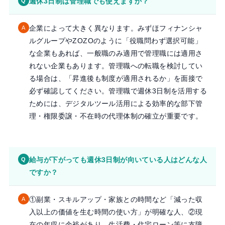
週休3日制は管理職でも使えますか？
Q
企業によって大きく異なります。みずほフィナンシャ
A
ルグループやZOZOのように「役職問わず選択可能」
な企業もあれば、一般職のみ適用で管理職には適用さ
れない企業もあります。管理職への転職を検討してい
る場合は、「昇進後も制度が適用されるか」を面接で
必ず確認してください。管理職で週休3日制を活用する
ためには、デジタルツール活用による効率的な部下管
理・権限委譲・不在時の代理体制の確立が重要です。
給与が下がっても週休3日制が向いている人はどんな人
Q
ですか？
①副業・スキルアップ・家族との時間など「減った収
A
入以上の価値を生む時間の使い方」が明確な人、②現
在の年収に余裕があり、生活費・住宅ローン等に支障