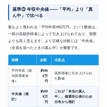
基準③ 年収中央値——「平均」より「真
ん中」で比べる
最もよく使われる「平均年収460万円」という数値は、
一部の高額所得者によって引き上げられており、実態
よりも高く見えます。より正確な比較には「中央値」
（全員を並べたときの真ん中）が重要です。
指標
金額
注意点
平均年収（給
約46
高所得者に引き上げられ
与所得者全
0万
た数値
体）
円
約39
これが「本当の真ん
中央値（推
9万
中」。個票非公表のため
計）
円
分布から推計