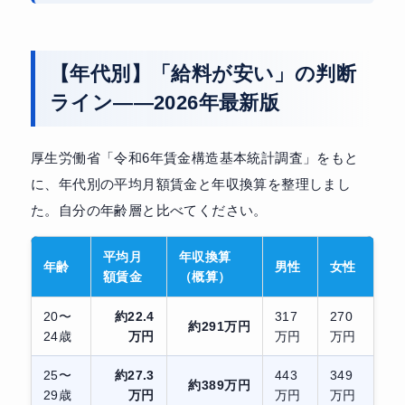
【年代別】「給料が安い」の判断
ライン——2026年最新版
厚生労働省「令和6年賃金構造基本統計調査」をもと
に、年代別の平均月額賃金と年収換算を整理しまし
た。自分の年齢層と比べてください。
平均月
年収換算
年齢
男性
女性
額賃金
（概算）
20〜
約22.4
317
270
約291万円
24歳
万円
万円
万円
25〜
約27.3
443
349
約389万円
29歳
万円
万円
万円