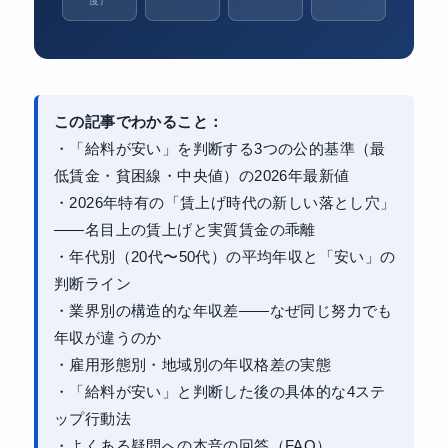
度）
この記事でわかること：
・「給料が安い」を判断する3つの公的基準（最
低賃金・貧困線・中央値）の2026年最新値
・2026年特有の「賃上げ時代の新しい落とし穴」
——名目上の賃上げと実質賃金の乖離
・年代別（20代〜50代）の平均年収と「安い」の
判断ライン
・業界別の構造的な年収差——なぜ同じ努力でも
年収が違うのか
・雇用形態別・地域別の年収格差の実態
・「給料が安い」と判断した後の具体的な4ステ
ップ行動法
・よくある疑問への本音の回答（FAQ）