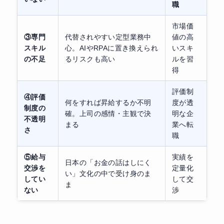
職
市場価
③専門
代替されやすい定型業務中
値の高
スキル
心。AIやRPAに置き換えられ
いスキ
の不足
るリスクも高い
ルを習
得
評価制
④評価
何をすれば昇給するか不明
度が透
制度の
確。上司の感情・主観で決
明な企
不透明
まる
業へ転
さ
職
⑤給与
実績を
日本の「お金の話はしにく
交渉を
定量化
い」文化の中で受け身のま
してい
して交
ま
ない
渉