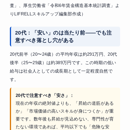
査」、厚生労働省「令和6年賃金構造基本統計調査」よ
りLIFRELLスキルアップ編集部作成）
20代：「安い」のは当たり前——でも注
意すべき落とし穴がある
20代前半（20〜24歳）の平均年収は約291万円、20代
後半（25〜29歳）は約389万円です。この時期の低い
給与は社会人としての成長期として一定程度自然で
す。
20代で注意すべき「安さ」：
現在の年収の絶対値よりも、「昇給の道筋がある
か」「市場価値の高いスキルが身につくか」が重
要です。数年後も昇給が見込めない、専門性が育
たない環境であれば、平均以下でも「危険な安