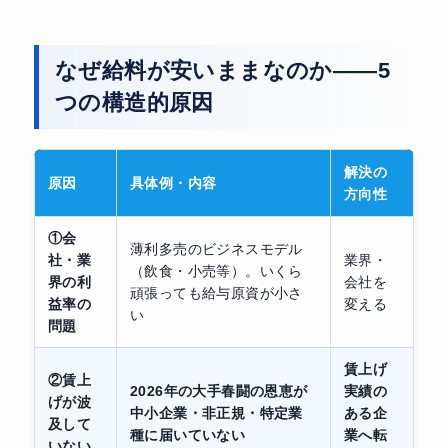
なぜ給料が安いままなのか——5
つの構造的原因
解決の
原因
具体例・内容
方向性
①会
薄利多売のビジネスモデル
社・業
業界・
（飲食・小売等）。いくら
界の利
会社を
頑張っても給与原資が小さ
益率の
変える
い
問題
賃上げ
②賃上
2026年の大手春闘の恩恵が
実績の
げが波
中小企業・非正規・特定業
ある企
及して
種に届いていない
業へ転
いない