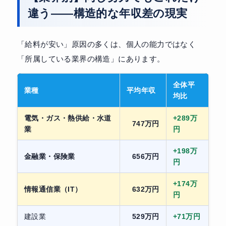
違う——構造的な年収差の現実
「給料が安い」原因の多くは、個人の能力ではなく
「所属している業界の構造」にあります。
全体平
業種
平均年収
均比
電気・ガス・熱供給・水道
+289万
747万円
業
円
+198万
金融業・保険業
656万円
円
+174万
情報通信業（IT）
632万円
円
建設業
529万円
+71万円