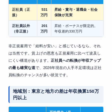
正社員（正
531
昇給・賞与・退職金・社会
規）
万円
保険が充実
正社員以外
201
昇給・ボーナスが限定的。
（非正規）
万円
年収差約330万円
非正規雇用で「給料が安い」と感じているなら、それ
は当然です。賃上げの恩恵も正規雇用に比べて波及し
にくい構造があります。
正社員への転換が年収アップ
の最も確実な道
で、2026年現在の人手不足環境は正社
員転換のチャンスが多い状況です。
地域別：東京と地方の差は年収換算150万
円以上