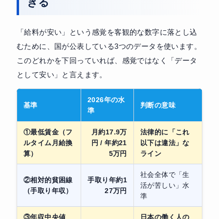
きる
「給料が安い」という感覚を客観的な数字に落とし込
むために、国が公表している3つのデータを使います。
このどれかを下回っていれば、感覚ではなく「データ
として安い」と言えます。
2026年の水
基準
判断の意味
準
①最低賃金（フ
月約17.9万
法律的に「これ
ルタイム月給換
円 / 年約21
以下は違法」な
算）
5万円
ライン
社会全体で「生
②相対的貧困線
手取り年約1
活が苦しい」水
（手取り年収）
27万円
準
③年収中央値
日本の働く人の