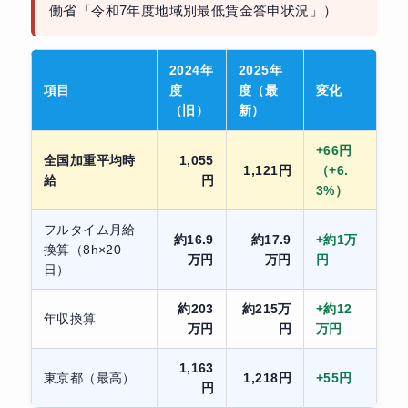
働省「令和7年度地域別最低賃金答申状況」）
2024年
2025年
項目
度
度（最
変化
（旧）
新）
+66円
全国加重平均時
1,055
1,121円
（+6.
給
円
3%）
フルタイム月給
約16.9
約17.9
+約1万
換算（8h×20
万円
万円
円
日）
約203
約215万
+約12
年収換算
万円
円
万円
1,163
東京都（最高）
1,218円
+55円
円