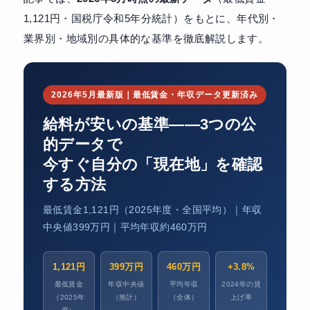
1,121円・国税庁令和5年分統計）をもとに、年代別・
業界別・地域別の具体的な基準を徹底解説します。
2026年5月最新版｜最低賃金・年収データ更新済み
給料が安いの基準——3つの公
的データで
今すぐ自分の「現在地」を確認
する方法
最低賃金1,121円（2025年度・全国平均）｜年収
中央値399万円｜平均年収約460万円
1,121円
399万円
460万円
+3.8%
最低賃金
年収中央値
平均年収
2024年の賃
（2025年
（推計）
（全体）
上げ率