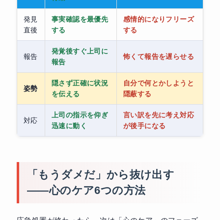
発見
事実確認を最優先
感情的になりフリーズ
直後
する
する
発覚後すぐ上司に
報告
怖くて報告を遅らせる
報告
隠さず正確に状況
自分で何とかしようと
姿勢
を伝える
隠蔽する
上司の指示を仰ぎ
言い訳を先に考え対応
対応
迅速に動く
が後手になる
「もうダメだ」から抜け出す
——心のケア6つの方法