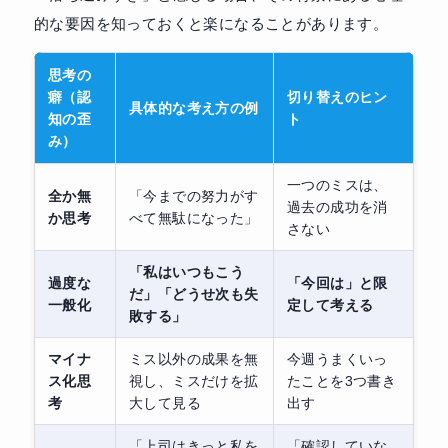
的な要因を知っておくと楽になることがあります。
思考の
癖（認
切り替えのヒン
具体的な考え方の例
知の歪
ト
み）
一つのミスは、
全か無
「今までの努力がす
過去の成功を消
か思考
べて無駄になった」
さない
「私はいつもこう
過度な
「今回は」と限
だ」「どうせ次も失
一般化
定して考える
敗する」
マイナ
ミス以外の成果を無
今週うまくいっ
ス化思
視し、ミスだけを拡
たことを3つ書き
考
大して見る
出す
「上司はきっと私を
「確認していな