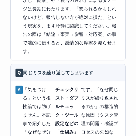
かし「隠蔽」や「報告の遅れ」によるダメー
ジは長期にわたります。「怒られるかもしれ
ないけど、報告しない方が絶対に損だ」とい
う現実を、まず冷静に認識してください。報
告の際は「結論→事実→影響→対応案」の順
で端的に伝えると、感情的な摩擦を減らせま
す。
同じミスを繰り返してしまいます
「気をつけ
チェックリ
です。「なぜ同じ
る」という根
スト・ダブ
ミスが繰り返され
性論では防げ
ルチェッ
るのか」の構造的
ません。本記
ク・ツール
な原因（タスク管
事で紹介した
設定などの
理の問題・確認プ
「なぜなぜ分
「仕組み」
ロセスの欠如な