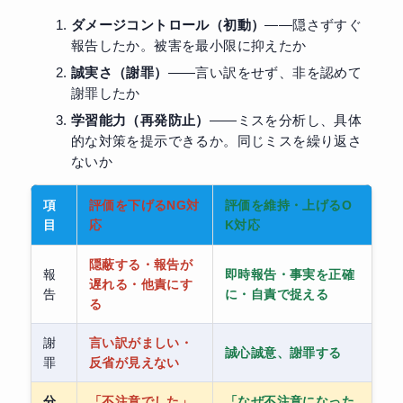
ダメージコントロール（初動）
——隠さずすぐ
報告したか。被害を最小限に抑えたか
誠実さ（謝罪）
——言い訳をせず、非を認めて
謝罪したか
学習能力（再発防止）
——ミスを分析し、具体
的な対策を提示できるか。同じミスを繰り返さ
ないか
項
評価を下げるNG対
評価を維持・上げるO
目
応
K対応
隠蔽する・報告が
報
即時報告・事実を正確
遅れる・他責にす
告
に・自責で捉える
る
謝
言い訳がましい・
誠心誠意、謝罪する
罪
反省が見えない
分
「不注意でした」
「なぜ不注意になった