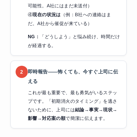
可能性。A社にはまだ未送付）
④
現在の状況は
（例：B社への連絡はま
だ。A社から催促が来ている）
NG：
「どうしよう」と悩み続け、時間だけ
が経過する。
即時報告——怖くても、今すぐ上司に伝
2
える
これが最も重要で、最も勇気がいるステッ
プです。「初期消火のタイミング」を逃さ
ないために、上司には
結論→事実→現状→
影響→対応案の順
で簡潔に伝えます。