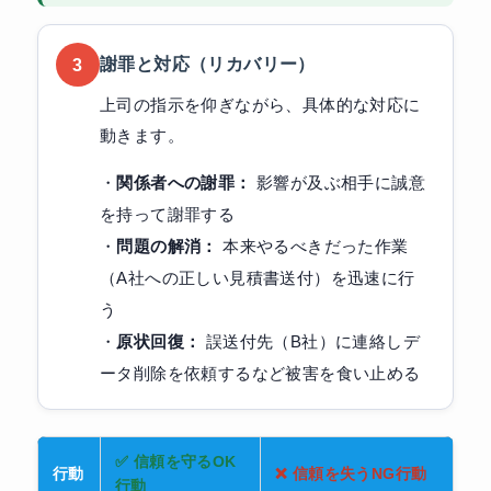
謝罪と対応（リカバリー）
3
上司の指示を仰ぎながら、具体的な対応に
動きます。
・
関係者への謝罪：
影響が及ぶ相手に誠意
を持って謝罪する
・
問題の解消：
本来やるべきだった作業
（A社への正しい見積書送付）を迅速に行
う
・
原状回復：
誤送付先（B社）に連絡しデ
ータ削除を依頼するなど被害を食い止める
✅ 信頼を守るOK
行動
❌ 信頼を失うNG行動
行動