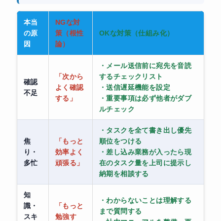
本当
NGな対
の原
策（根性
OKな対策（仕組み化）
因
論）
・メール送信前に宛先を音読
「次から
するチェックリスト
確認
よく確認
・送信遅延機能を設定
不足
する」
・重要事項は必ず他者がダブ
ルチェック
・タスクを全て書き出し優先
焦
「もっと
順位をつける
り・
効率よく
・差し込み業務が入ったら現
多忙
頑張る」
在のタスク量を上司に提示し
納期を相談する
知
・わからないことは理解する
識・
「もっと
まで質問する
スキ
勉強す