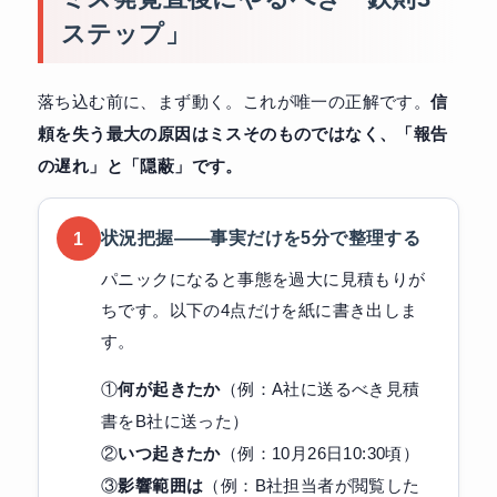
ステップ」
落ち込む前に、まず動く。これが唯一の正解です。
信
頼を失う最大の原因はミスそのものではなく、「報告
の遅れ」と「隠蔽」です。
状況把握——事実だけを5分で整理する
1
パニックになると事態を過大に見積もりが
ちです。以下の4点だけを紙に書き出しま
す。
①
何が起きたか
（例：A社に送るべき見積
書をB社に送った）
②
いつ起きたか
（例：10月26日10:30頃）
③
影響範囲は
（例：B社担当者が閲覧した