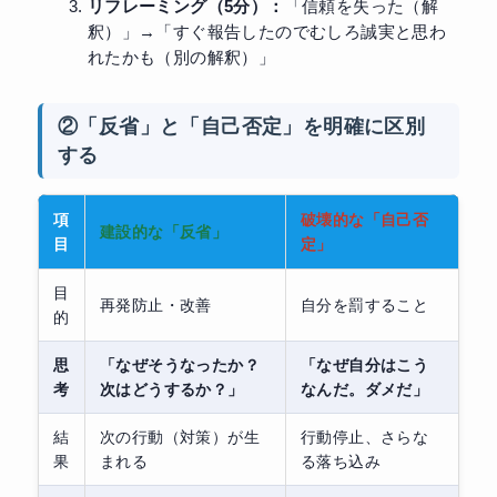
リフレーミング（5分）：
「信頼を失った（解
釈）」→「すぐ報告したのでむしろ誠実と思わ
れたかも（別の解釈）」
②「反省」と「自己否定」を明確に区別
する
項
破壊的な「自己否
建設的な「反省」
目
定」
目
再発防止・改善
自分を罰すること
的
思
「なぜそうなったか？
「なぜ自分はこう
考
次はどうするか？」
なんだ。ダメだ」
結
次の行動（対策）が生
行動停止、さらな
果
まれる
る落ち込み