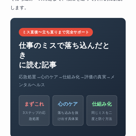
します。
ミス直後〜立ち直りまで完全サポート
仕事のミスで落ち込んだと
き
に読む記事
応急処置→心のケア→仕組み化→評価の真実→メ
ンタルヘルス
まずこれ
心のケア
仕組み化
3ステップの応
落ち込みを抜
同じミスを二
急処置
け出す具体策
度と防ぐ方法