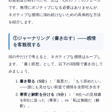
応急処置が終わったら、次は「心のケア」のフェーズ
です。無理にポジティブになる必要はありませんが、
ネガティブな感情に溺れ続けないための具体的な方法
を紹介します。
①ジャーナリング（書き出す）——感情
を客観視する
頭の中だけで考えると、ネガティブな感情はループし
ます。「書く瞑想」として、以下の3段階で書き出して
みましょう。
書き殴る（5分）：
「最悪だ」「もう辞めたい」
——誰にも見せない前提で感情を全部吐き出す
事実と解釈を分ける（5分）：
「A社への見積書
をB社に送った（事実）」vs「私は無能だ（解
釈）」