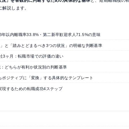
状況」を客観的に判断するための具体的な基準
と、短期離職後の
とに解説します。
3年以内離職率33.8%・第二新卒歓迎求人71.5%の意味
況」と「踏みとどまるべき3つの状況」の明確な判断基準
途入社3ヶ月：転職市場での評価の違い
転職：どちらが有利か状況別の判断基準
らポジティブに「変換」する具体的なテンプレート
実現するための転職成功4ステップ