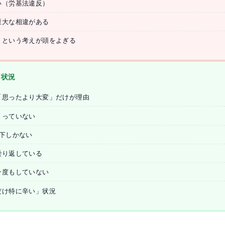
い（労基法違反）
重大な相違がある
」という考えが頭をよぎる
き状況
「思ったより大変」だけが理由
まっていない
下しかない
繰り返している
一度もしていない
だけ特に辛い」状況