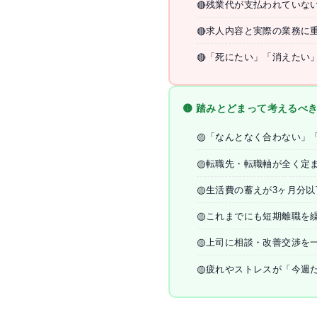
残業代が支払われていな
🔴
求人内容と実際の業務に
🔴
「死にたい」「消えたい
🔴
🟡 踏みとどまって考えるべ
「なんとなく合わない」
🟡
転職先・転職軸が全く定
🟡
生活費の蓄えが3ヶ月分以
🟡
これまでにも短期離職を
🟡
上司に相談・改善交渉を
🟡
疲れやストレスが「今週
🟡