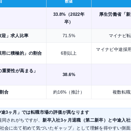
目
数値
33.8%（2022年
厚生労働省「新
卒）
歓迎」求人比率
71.5%
マイナビ転
マイナビ中途採用担
採用に積極的」の割合
6割以上
の重要性が高まる」
38.6%
割合
約16%（推計）
複数転職
「中途3ヶ月」では転職市場の評価が異なります
混同されがちですが、
新卒入社3ヶ月退職（第二新卒）と中途入社
「社会に出て初めて気づいたギャップ」として理解を得やすい側面