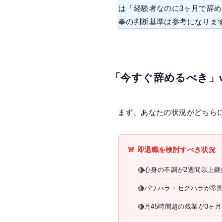
は「経験者なのに3ヶ月で辞
事の判断基準は参考になりま
「今すぐ辞めるべき」
まず、あなたの状況がどちら
🚨 即退職を検討すべき状況
心身の不調が2週間以上継
🔴
パワハラ・セクハラが常
🔴
月45時間超の残業が3ヶ
🔴