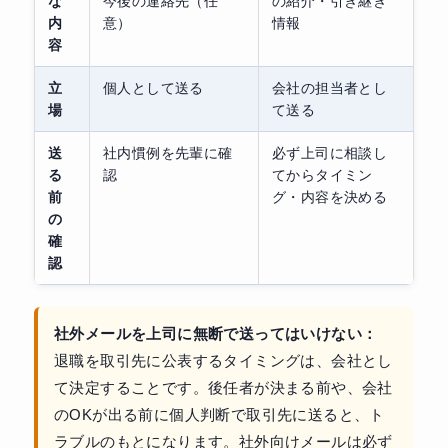
な
今後の連絡先（任
の紹介・引き継ぎ
内
意）
情報
容
立
個人として送る
会社の担当者とし
場
て送る
送
社内慣例を先輩に確
必ず上司に相談し
る
認
てからタイミン
前
グ・内容を決める
の
確
認
社外メールを上司に無断で送ってはいけない：
退職を取引先に公表するタイミングは、会社とし
て決定することです。後任者が決まる前や、会社
のOKが出る前に個人判断で取引先に送ると、ト
ラブルのもとになります。社外向けメールは必ず