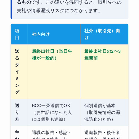
るもの
です。この違いを混同すると、取引先への
失礼や情報漏洩リスクにつながります。
項
社外（取引先）向
社内向け
目
け
送
最終出社日（当日午
最終出社日の2〜3
る
後が一般的）
週間前
タ
イ
ミ
ン
グ
送
BCC一斉送信でOK
個別送信が基本
り
（お世話になった人
（取引先情報の漏
方
には個別も追加）
洩防止のため）
主
退職の報告・感謝・
退職報告・後任者