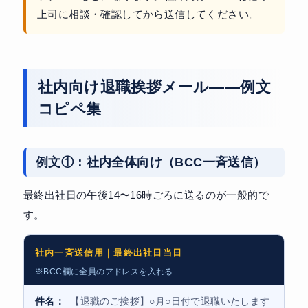
上司に相談・確認してから送信してください。
社内向け退職挨拶メール——例文
コピペ集
例文①：社内全体向け（BCC一斉送信）
最終出社日の午後14〜16時ごろに送るのが一般的で
す。
社内一斉送信用｜最終出社日当日
※BCC欄に全員のアドレスを入れる
件名：
【退職のご挨拶】○月○日付で退職いたします