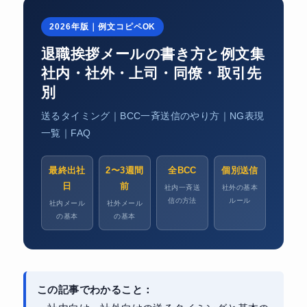
2026年版｜例文コピペOK
退職挨拶メールの書き方と例文集
社内・社外・上司・同僚・取引先
別
送るタイミング｜BCC一斉送信のやり方｜NG表現
一覧｜FAQ
最終出社
2〜3週間
全BCC
個別送信
日
前
社内一斉送
社外の基本
信の方法
ルール
社内メール
社外メール
の基本
の基本
この記事でわかること：