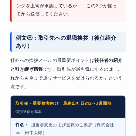
ングを上司が承認しているか——この3つが揃っ
てから送信してください。
例文⑤：取引先への退職挨拶（後任紹介
あり）
社外への挨拶メールの最重要ポイントは
後任者の紹介
と引き継ぎ情報
です。取引先が最も気にするのは「こ
れからも今まで通りサービスを受けられるか」という
点です。
取引先・重要顧客向け｜最終出社日の2〜3週間前
個別送信が基本
件名：
担当者変更および退職のご挨拶（株式会社
○○ 田中太郎）