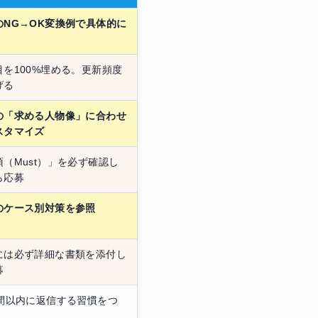
のNG→OK変換例で具体的に
目を100%埋める。更新頻度
げる
の「求める人物像」に合わせ
スタマイズ
須（Must）」を必ず確認し
ら応募
のケース別対策を参照
には必ず詳細な書類を添付し
募
時間以内に返信する習慣をつ