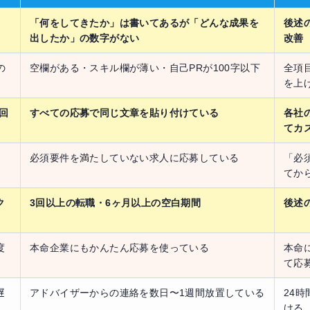
「何をしてきたか」は書いてあるが「どんな成果を
後述
出したか」の数字がない
改善
の
空欄がある・スキル欄が薄い・自己PRが100字以下
全項
を上
回
すべての応募で同じ文章を貼り付けている
各社
てカ
必須要件を満たしていない求人に応募している
「必
てか
ク
3回以上の転職・6ヶ月以上の空白期間
後述
度
本命企業にもかんたん応募を使っている
本命
て応
遅
アドバイザーからの連絡を数日〜1週間放置している
24
ける