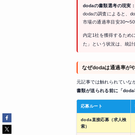
dodaの書類選考の現実
dodaの調査によると、d
市場の通過率目安30〜5
内定1社を獲得するため
た」という状況は、統計
なぜdodaは通過率
元記事では触れられていな
書類が送られる前に「dod
応募ルート
doda直接応募（求人検
索）