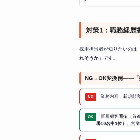
対策1：職務経歴
採用担当者が知りたいのは
れそうか」
です。
NG→OK変換例——
「業務内容：新規顧
NG
「新規顧客開拓（首都
OK
署10名中1位）
。営業