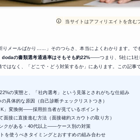
当サイトはアフィリエイトを含む
お祈りメールばかり……」そのつらさ、本当によくわかります。で
。
dodaの書類選考通過率はそもそも約22%
——つまり、5社に1
値ではなく、「どこで・どう対策するか」にあります。この記事
率22%の実態と、「社内選考」という見落とされがちな仕組み
つの具体的な原因（自己診断チェックリストつき）
OK」変換例——採用担当者が見ているポイント
て面接に直接進む方法（面接確約スカウトの取り方）
ンクがある・40代以上——ケース別の対策
ェントを使うべきタイミングとおすすめの組み合わせ