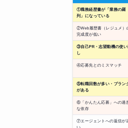
①職務経歴書が「業務の羅
列」になっている
②Web履歴書（レジュメ）
完成度が低い
③自己PR・志望動機の使い
し
④応募先とのミスマッチ
⑤転職回数が多い・ブラン
がある
⑥「かんたん応募」への過
な依存
⑦エージェントへの返信が
い