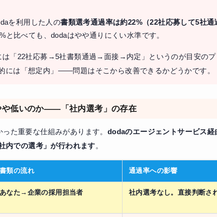
：
odaを利用した人の
書類選考通過率は約22%（22社応募して5社通
0%と比べても、dodaはやや通りにくい水準です。
には「22社応募→5社書類通過→面接→内定」というのが目安のプ
的には「想定内」——問題はそこから改善できるかどうかです。
がやや低いのか——「社内選考」の存在
かった重要な仕組みがあります。
dodaのエージェントサービス
a社内での選考」が行われます
。
書類の流れ
通過率への影響
あなた→企業の採用担当者
社内選考なし。直接判断さ