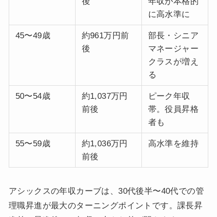
後
年収が本格的
に高水準に
45〜49歳
約961万円前
部長・シニア
後
マネージャー
クラスが増え
る
50〜54歳
約1,037万円
ピーク年収
前後
帯。役員昇格
者も
55〜59歳
約1,036万円
高水準を維持
前後
アシックスの年収カーブは、30代後半〜40代での管
理職昇進が最大のターニングポイントです。課長昇