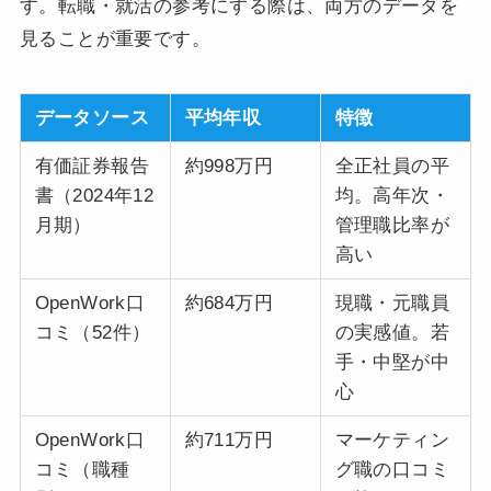
す。転職・就活の参考にする際は、両方のデータを
見ることが重要です。
データソース
平均年収
特徴
有価証券報告
約998万円
全正社員の平
書（2024年12
均。高年次・
月期）
管理職比率が
高い
OpenWork口
約684万円
現職・元職員
コミ（52件）
の実感値。若
手・中堅が中
心
OpenWork口
約711万円
マーケティン
コミ（職種
グ職の口コミ