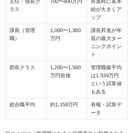
主任・係長ク
700〜900万円
昇進時に基本
ラス
給が大きくア
ップ
課長（管理
1,000〜1,300
課長昇進が年
職）
万円
収の最大ター
ニングポイン
ト
部長クラス
1,200〜1,500
管理職級平均
万円前後
は1,539万円
という試算値
もある
総合職平均
約1,158万円
有報・試算デ
ータ