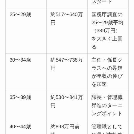
スタート
25〜29歳
約517〜640万
国税庁調査の
円
25〜29歳平均
（389万円）
を大きく上回
る
30〜34歳
約547〜738万
主任・係長ク
円
ラスへの昇進
が年収の伸び
を加速
35〜39歳
約530〜841万
課長・管理職
円
昇進のターニ
ングポイント
40〜44歳
約898万円前
管理職として