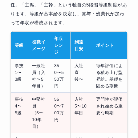
任」「主席」「主幹」という独自の5段階等級制度があ
ります。等級が基本給を決定し、賞与・残業代が加わ
って年収が構成されます。
年収
役職イ
到達
等級
レン
ポイント
メージ
目安
ジ
事技
一般社
35
入社
毎年評価によ
1〜
員（入
0〜5
直
る積み上げ型
3級
社〜5
50万
後〜
昇給。基礎を
年目）
円
固める期間
事技
中堅社
55
入社
専門性が評価
4〜
員
0〜7
5〜10
され始める重
5級
（5〜
00万
年目
要な時期
10年
円
目）