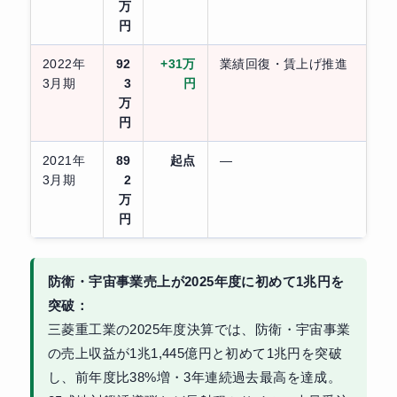
万
円
2022年
92
+31万
業績回復・賃上げ推進
3月期
3
円
万
円
2021年
89
起点
—
3月期
2
万
円
防衛・宇宙事業売上が2025年度に初めて1兆円を
突破：
三菱重工業の2025年度決算では、防衛・宇宙事業
の売上収益が1兆1,445億円と初めて1兆円を突破
し、前年度比38%増・3年連続過去最高を達成。