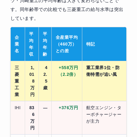
ツ・川崎重工の平均年齢は大きく変わらないことで
す。同年齢帯での比較でも三菱重工の給与水準は突出
しています。
平
平
企
全産業平均
均
均
業
（460万）
特記
年
年
名
との差
収
齢
三
1,
4
+558万円
重工業界1位・防
菱
01
2.
（2.2倍）
衛特需が追い風
重
8
5
工
万
歳
業
円
IHI
83
—
+376万円
航空エンジン・タ
6
ーボチャージャー
万
が主力
円