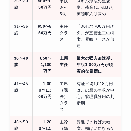
26〜30
480〜6
事技
スキル形成の重要
歳
50万円
3〜
期。残業代が加わり
5級
実態収入は高め
31〜35
650〜8
主任
「30代で700万円超
歳
50万円
クラ
え」が三菱重工の特
ス
徴。昇給ペースが加
速
36〜40
850〜
上席
最大の収入加速期。
歳
1,100
主任
年収1,000万円が現
万円
実的な目標に
41〜45
1,00
主席
有証平均1,018万円
歳
0〜1,3
（課
はこの層の年収が中
00万円
長）
心。管理職登用の判
クラ
断期
ス
46〜50
1,20
主幹
昇進できれば大幅
歳
0〜1,5
（部
増。横ばいになるケ