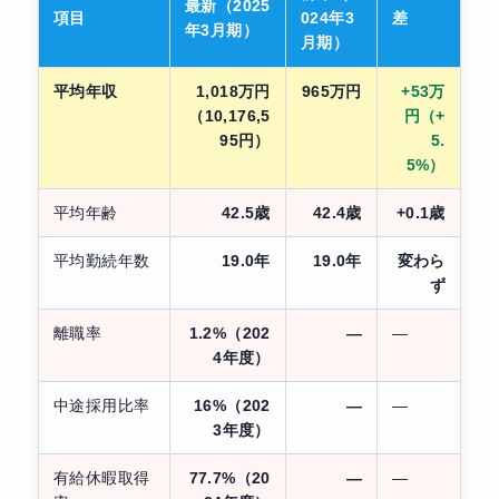
最新（2025
項目
024年3
差
年3月期）
月期）
平均年収
1,018万円
965万円
+53万
（10,176,5
円（+
95円）
5.
5%）
平均年齢
42.5歳
42.4歳
+0.1歳
平均勤続年数
19.0年
19.0年
変わら
ず
離職率
1.2%（202
—
—
4年度）
中途採用比率
16%（202
—
—
3年度）
有給休暇取得
77.7%（20
—
—