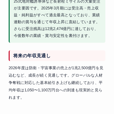
25式地対艦誘導弾など長射程ミサイルの大量受注
が主要因です。2025年3月期には受注高・売上収
益・純利益がすべて過去最高となっており、業績
連動の賞与を通じて年収上昇に直結しています。
さらに受注残高は12兆2,474億円に達しており、
今後数年の業績・賞与安定性を裏付けます。
将来の年収見通し
2026年度は防衛・宇宙事業の売上が1兆2,500億円を見
込むなど、成長が続く見通しです。グローバルな人材
争奪戦に対応した基本給引き上げも継続しており、平
均年収は1,050〜1,100万円台への到達も現実的と見ら
れます。