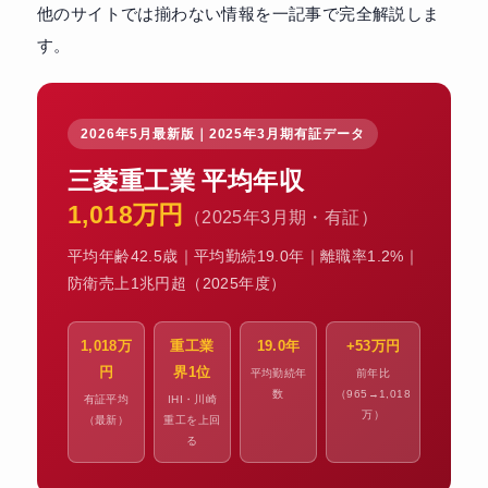
他のサイトでは揃わない情報を一記事で完全解説しま
す。
2026年5月最新版｜2025年3月期有証データ
三菱重工業 平均年収
1,018万円
（2025年3月期・有証）
平均年齢42.5歳｜平均勤続19.0年｜離職率1.2%｜
防衛売上1兆円超（2025年度）
1,018万
重工業
19.0年
+53万円
円
界1位
平均勤続年
前年比
数
（965→1,018
有証平均
IHI・川崎
万）
（最新）
重工を上回
る