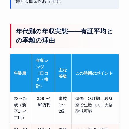
響する側面があります。
年代別の年収実態——有証平均と
の乖離の理由
年収レ
ンジ
主な
年齢層
（口コ
この時期のポイント
等級
ミ・推
計）
22〜25
350〜4
事技
研修・OJT期。独身
歳（新
80万円
1〜
寮で生活コスト大幅
卒1〜4
2級
削減可能
年目）