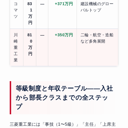
コ
83
—
+371万円
建設機械のグロー
マ
1
バルトップ
ツ
万
円
川
81
—
+350万円
二輪・航空・造船
崎
0
など多角展開
重
万
工
円
業
等級制度と年収テーブル——入社
から部長クラスまでの全ステッ
プ
三菱重工業には「事技（1〜5級）」「主任」「上席主