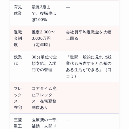
育児
最長3歳ま
—
休業
で。復職率ほ
ぼ100%
退職
推定2,000〜
会社員平均退職金を大幅
金制
3,000万円
上回る
度
（定年時）
残業
30分単位で全
「世間一般的に見れば残
代
額支給。入場
業代も考慮すると余裕の
門での管理
ある生活ができる」（口
コミ）
フレ
コアタイム廃
—
ック
止フレック
ス・
ス・在宅勤務
在宅
制度あり
三菱
医療費の一部
—
重工
補助・人間ド