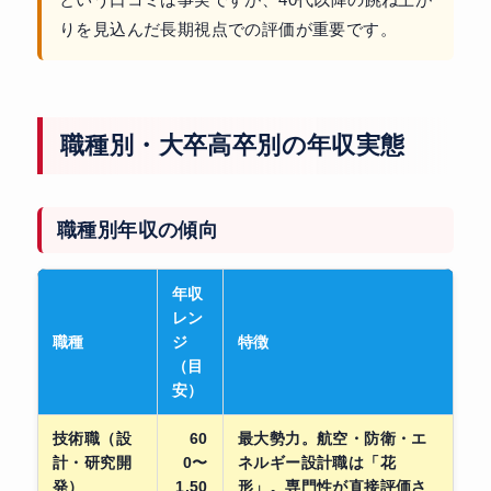
りを見込んだ長期視点での評価が重要です。
職種別・大卒高卒別の年収実態
職種別年収の傾向
年収
レン
職種
ジ
特徴
（目
安）
技術職（設
60
最大勢力。航空・防衛・エ
計・研究開
0〜
ネルギー設計職は「花
発）
1,50
形」。専門性が直接評価さ