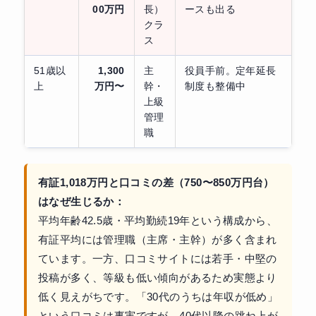
00万円
長）
ースも出る
クラ
ス
51歳以
1,300
主
役員手前。定年延長
上
万円〜
幹・
制度も整備中
上級
管理
職
有証1,018万円と口コミの差（750〜850万円台）
はなぜ生じるか：
平均年齢42.5歳・平均勤続19年という構成から、
有証平均には管理職（主席・主幹）が多く含まれ
ています。一方、口コミサイトには若手・中堅の
投稿が多く、等級も低い傾向があるため実態より
低く見えがちです。「30代のうちは年収が低め」
という口コミは事実ですが、40代以降の跳ね上が