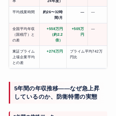
率
24年度）
平均残業時間
約26〜32時
—
—
間/月
全国平均年収
+558万円
+505万
—
（国税庁）と
（約2.2
円
の差
倍）
東証プライム
+276万円
プライム平均742万
上場企業平均
円比
との差
5年間の年収推移——なぜ急上昇
しているのか、防衛特需の実態