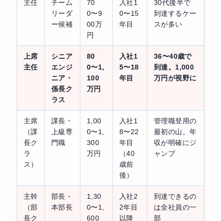
主任
チーム
70
入社1
30代後半で
リーダ
0〜9
0〜15
到達するケー
ー候補
00万
年目
スが多い
円
上席
シニア
80
入社1
36〜40歳で
主任
エンジ
0〜1,
5〜18
到達。1,000
ニア・
100
年目
万円が視野に
係長ク
万円
ラス
主席
課長・
1,00
入社1
管理職登用の
（課
上級専
0〜1,
8〜22
最初の山。年
長ク
門職
300
年目
収が明確にジ
ラ
万円
（40
ャンプ
ス）
歳前
後）
主幹
部長・
1,30
入社2
到達できるの
（部
本部長
0〜1,
2年目
は全社員の一
長ク
600
以降
部