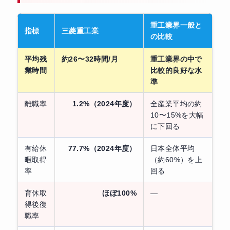
重工業界一般と
指標
三菱重工業
の比較
平均残
約26〜32時間/月
重工業界の中で
業時間
比較的良好な水
準
離職率
1.2%（2024年度）
全産業平均の約
10〜15%を大幅
に下回る
有給休
77.7%（2024年度）
日本全体平均
暇取得
（約60%）を上
率
回る
育休取
ほぼ100%
—
得後復
職率