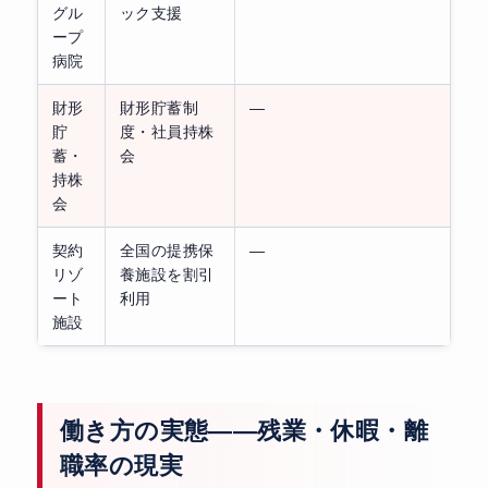
グル
ック支援
ープ
病院
財形
財形貯蓄制
—
貯
度・社員持株
蓄・
会
持株
会
契約
全国の提携保
—
リゾ
養施設を割引
ート
利用
施設
働き方の実態——残業・休暇・離
職率の現実