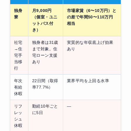
独身
月9,000円
市場家賃（6〜10万円）と
寮
（個室・ユニ
の差で年間50〜110万円
ットバス付
相当
き）
社宅
独身者は31歳
実質的な年収底上げ効果
→住
まで対象。住
あり
宅手
宅ローン支援
当移
あり
行
年次
22日間（取得
業界平均を上回る水準
有給
率77.7%）
休暇
リフ
勤続10年ごと
—
レッ
に5日
シュ
休暇