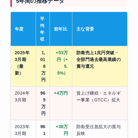
5年間の推移データ
平
均
年度
前年比
主な背景
年
収
2025年
1,
+53万
防衛売上1兆円突破・
3月期
01
円（+
全部門過去最高業績の
（最
8
5.
賞与還元
新）
万
5%）
円
2024年
96
+4万円
賃上げ継続・エネルギ
3月期
5
ー事業（GTCC）拡大
万
円
2023年
96
+38万
防衛受注急拡大の賞与
3月期
1
円
反映