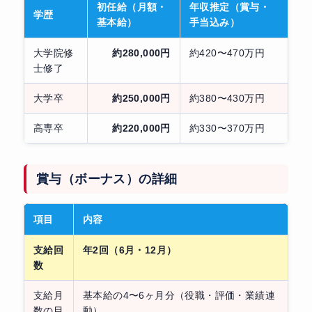
初任給（月額・
年収推定（賞与・
学歴
基本給）
手当込み）
大学院修
約280,000円
約420〜470万円
士修了
大学卒
約250,000円
約380〜430万円
高専卒
約220,000円
約330〜370万円
賞与（ボーナス）の詳細
項目
内容
支給回
年2回（6月・12月）
数
支給月
基本給の4〜6ヶ月分（役職・評価・業績連
数の目
動）