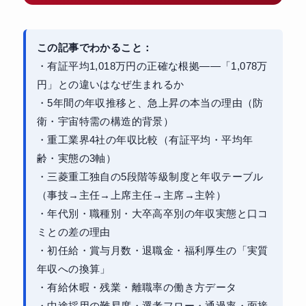
この記事でわかること：
・有証平均1,018万円の正確な根拠——「1,078万
円」との違いはなぜ生まれるか
・5年間の年収推移と、急上昇の本当の理由（防
衛・宇宙特需の構造的背景）
・重工業界4社の年収比較（有証平均・平均年
齢・実態の3軸）
・三菱重工独自の5段階等級制度と年収テーブル
（事技→主任→上席主任→主席→主幹）
・年代別・職種別・大卒高卒別の年収実態と口コ
ミとの差の理由
・初任給・賞与月数・退職金・福利厚生の「実質
年収への換算」
・有給休暇・残業・離職率の働き方データ
・中途採用の難易度・選考フロー・通過率・面接