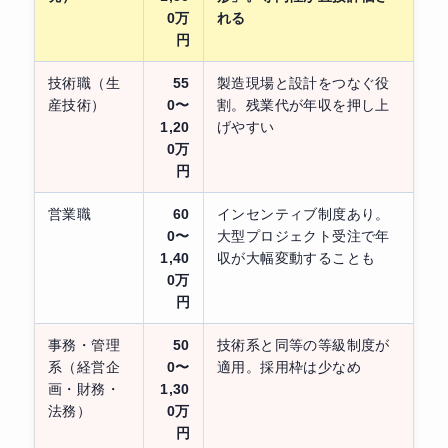
0万
れる
円
技術職（生
55
製造現場と設計をつなぐ役
産技術）
0〜
割。残業代が年収を押し上
1,20
げやすい
0万
円
営業職
60
インセンティブ制度あり。
0〜
大型プロジェクト受注で年
1,40
収が大幅変動することも
0万
円
事務・管理
50
技術系と同等の等級制度が
系（経営企
0〜
適用。採用枠は少なめ
画・財務・
1,30
法務）
0万
円