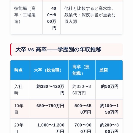
技能職（高
40
他社と比較すると高水準。
卒・工場製
0〜8
残業代・深夜手当が重要な
造）
00万
収入源
円
大卒 vs 高卒——学歴別の年収推移
高卒（技
時点
大卒（総合職）
差額
能職）
入社
約380〜420万
約330〜3
約50万円
時
円
60万円
10年
650〜750万円
500〜65
約100〜1
目
0万円
50万円
20年
1,000〜1,200
700〜90
約200〜3
目
万円
0万円
00万円