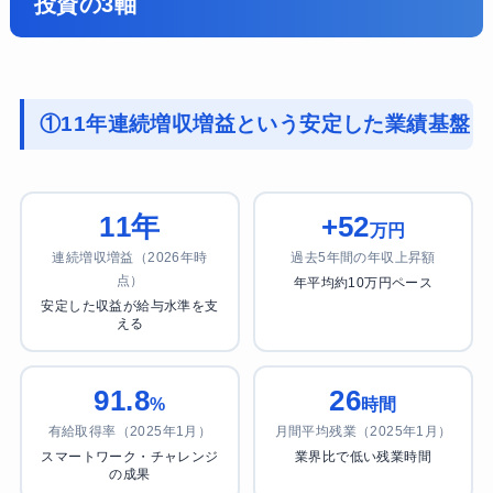
投資の3軸
①11年連続増収増益という安定した業績基盤
11年
+52
万円
連続増収増益（2026年時
過去5年間の年収上昇額
点）
年平均約10万円ペース
安定した収益が給与水準を支
える
91.8
26
%
時間
有給取得率（2025年1月）
月間平均残業（2025年1月）
スマートワーク・チャレンジ
業界比で低い残業時間
の成果