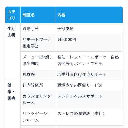
カテ
制度名
内容
ゴリ
生活
通勤手当
全額支給
支援
リモートワーク
月5,000円
推進手当
メニュー型福利
宿泊・レジャー・スポーツ・自己
厚生制度
啓発等をポイントで利用
独身寮
若手社員向け住宅サポート
健
社内診療所
職場内での医療サービス
康・
カウンセリング
メンタルヘルスサポート
医療
ルーム
リラクゼーショ
ストレス軽減施設（本社）
ンルーム