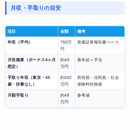
月収・手取りの目安
項目
金額
備考
年収（平均）
788万
有価証券報告書ベース
円
月収換算（ボーナス4ヶ月
約49
基本給＋手当
想定）
万円
手取り年収（東京・43
約582
所得税・住民税・社会
歳・扶養なし）
万円
保険料控除後
月額手取り
約48
参考値
万円