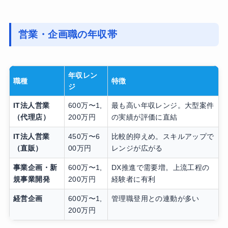
営業・企画職の年収帯
年収レン
職種
特徴
ジ
IT法人営業
600万〜1,
最も高い年収レンジ。大型案件
（代理店）
200万円
の実績が評価に直結
IT法人営業
450万〜6
比較的抑えめ。スキルアップで
（直販）
00万円
レンジが広がる
事業企画・新
600万〜1,
DX推進で需要増。上流工程の
規事業開発
200万円
経験者に有利
経営企画
600万〜1,
管理職登用との連動が多い
200万円