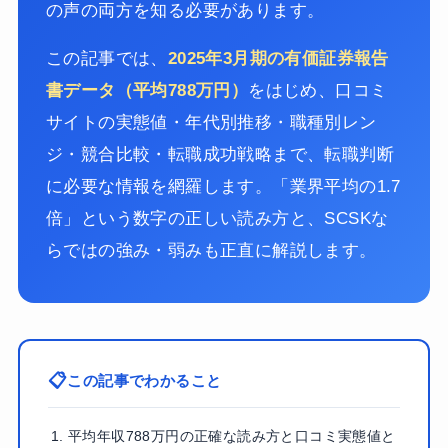
の声の両方を知る必要があります。
この記事では、
2025年3月期の有価証券報告
書データ（平均788万円）
をはじめ、口コミ
サイトの実態値・年代別推移・職種別レン
ジ・競合比較・転職成功戦略まで、転職判断
に必要な情報を網羅します。「業界平均の1.7
倍」という数字の正しい読み方と、SCSKな
らではの強み・弱みも正直に解説します。
この記事でわかること
平均年収788万円の正確な読み方と口コミ実態値と