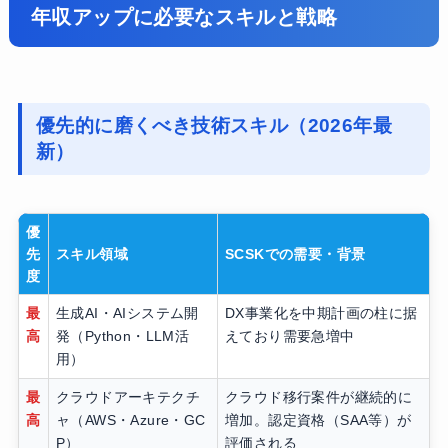
年収アップに必要なスキルと戦略
優先的に磨くべき技術スキル（2026年最
新）
優
先
スキル領域
SCSKでの需要・背景
度
最
生成AI・AIシステム開
DX事業化を中期計画の柱に据
高
発（Python・LLM活
えており需要急増中
用）
最
クラウドアーキテクチ
クラウド移行案件が継続的に
高
ャ（AWS・Azure・GC
増加。認定資格（SAA等）が
P）
評価される