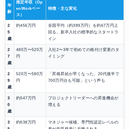
推定年収（Op
年
enWorkベー
特徴・主な変化
齢
ス）
2
約456万円
全国平均（約389万円）を約67万円上
5
回る。新卒入社の標準的なスタートラ
歳
イン
2
480万〜520万
入社2〜3年で初めての格付け変更のタ
7
円
イミング
歳
2
520万〜580万
「昇格昇給が早くなった。20代後半で
9
円
700万円台も可能」という声も
歳
3
約547万円
プロジェクトリーダーへの昇進機会が
0
増える
歳
3
約638万円
マネジャー候補。専門性認定レベルの
5
差が年収格差に反映される