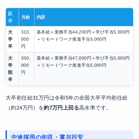
区
月給
内訳
分
大
310,
基本給＋業務手当44,200円＋学び手当5,000円
学
000
＋リモートワーク推進手当5,000円
卒
円
大
330,
基本給＋業務手当47,000円＋学び手当5,000円
学
000
＋リモートワーク推進手当5,000円
院
円
卒
大卒初任給31万円は令和5年の全国大卒平均初任給
（約24万円）を
約7万円上回る
高水準です。
中途採用の年収・賞与目安