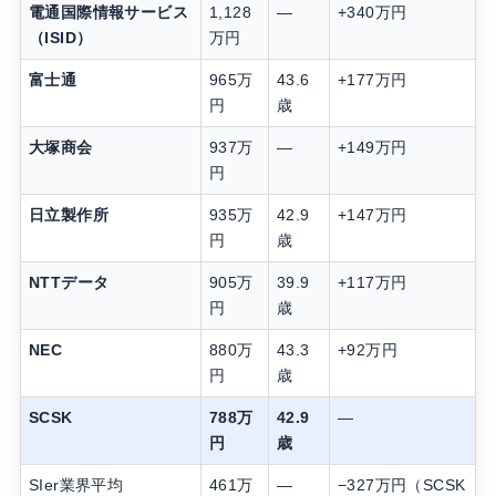
電通国際情報サービス
1,128
—
+340万円
（ISID）
万円
富士通
965万
43.6
+177万円
円
歳
大塚商会
937万
—
+149万円
円
日立製作所
935万
42.9
+147万円
円
歳
NTTデータ
905万
39.9
+117万円
円
歳
NEC
880万
43.3
+92万円
円
歳
SCSK
788万
42.9
—
円
歳
SIer業界平均
461万
—
−327万円（SCSK