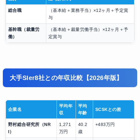
総合職
（基本給＋業務手当）×12ヶ月＋予定賞
与
基幹職（裁量労
（基本給＋裁量労働手当）×12ヶ月＋予
働）
定賞与
大手SIer8社との年収比較【2026年版】
平均年
平均
企業名
SCSKとの差
収
年齢
野村総合研究所（NR
1,271
40.2
+483万円
I）
万円
歳