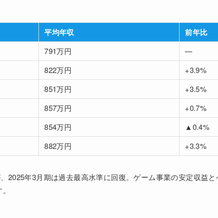
平均年収
前年比
791万円
—
822万円
+3.9%
851万円
+3.5%
857万円
+0.7%
854万円
▲0.4%
882万円
+3.3%
たが、2025年3月期は過去最高水準に回復。ゲーム事業の安定収益
す。