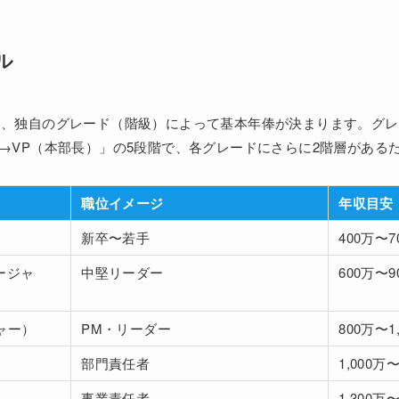
ル
り、独自のグレード（階級）によって基本年俸が決まります。グ
）→VP（本部長）」の5段階で、各グレードにさらに2階層がある
職位イメージ
年収目安
新卒〜若手
400万〜7
ージャ
中堅リーダー
600万〜9
ャー）
PM・リーダー
800万〜1
部門責任者
1,000万
事業責任者
1,300万