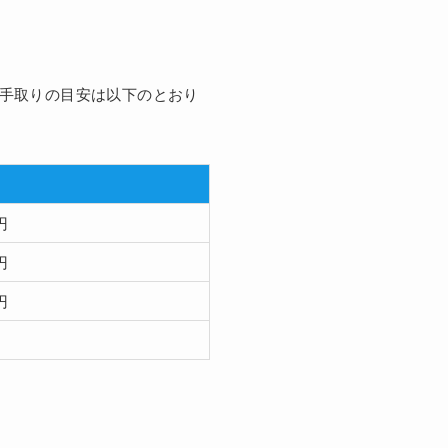
と手取りの目安は以下のとおり
円
円
円