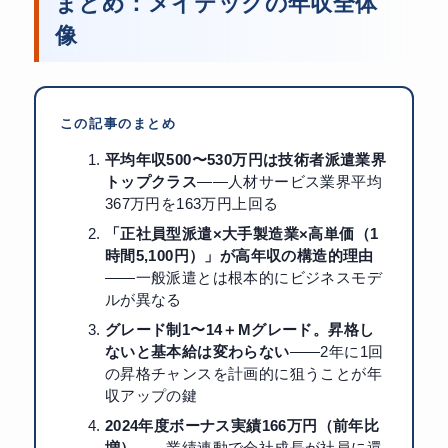
まとめ：メイテックの年収全体
像
この記事のまとめ
平均年収500〜530万円は技術者派遣業界
トップクラス
——人材サービス業界平均
367万円を163万円上回る
「正社員型派遣×大手製造業×高単価（1
時間5,100円）」が高年収の構造的理由
——一般派遣とは根本的にビジネスモデ
ルが異なる
グレード制1〜14＋Mグレード。昇格し
ないと基本給は変わらない
——2年に1回
の昇格チャンスを計画的に狙うことが年
収アップの鍵
2024年度ボーナス実績166万円（前年比
増）
——業績連動で会社成長が社員に還