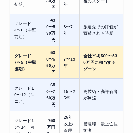
30万
後のスタート
初期）
年
円
43
グレード
0〜5
3〜7
派遣先での評価が
4〜6（中堅
30万
年
蓄積される時期
前期）
円
53
グレード
全社平均500〜53
0〜6
7〜15
7〜9（中堅
0万円に相当する
50万
年
後期）
ゾーン
円
65
グレード1
0〜7
15〜2
高技術・高評価者
0〜12（シ
50万
5年
が到達
ニア）
円
25年
グレード1
750
以上/
管理職・最上位技
3〜14・M
万円
管理
術者