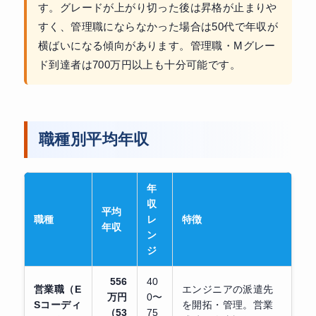
す。グレードが上がり切った後は昇格が止まりや
すく、管理職にならなかった場合は50代で年収が
横ばいになる傾向があります。管理職・Mグレー
ド到達者は700万円以上も十分可能です。
職種別平均年収
年
収
平均
職種
レ
特徴
年収
ン
ジ
556
40
営業職（E
エンジニアの派遣先
万円
0〜
Sコーディ
を開拓・管理。営業
（53
75