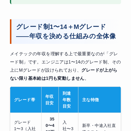
グレード制1〜14＋Mグレード
——年収を決める仕組みの全体像
メイテックの年収を理解する上で最重要なのが「グレ
ード制」です。エンジニアは1〜14のグレード制、その
上にMグレードが設けられており、
グレードが上がら
ない限り基本給は1円も変動しません
。
到達
年収
グレード帯
年数
主な特徴
目安
目安
35
グレード
入
0〜4
新卒・中途入社直
1〜3（入社
社〜3