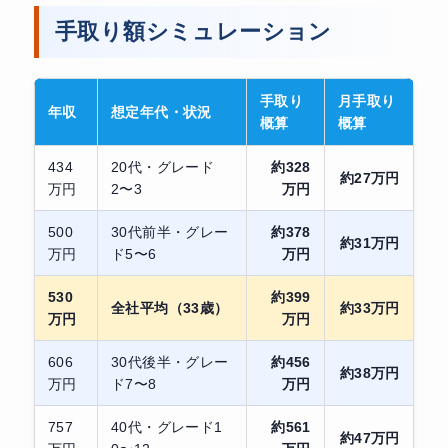
手取り額シミュレーション
手取り
月手取り
年収
想定年代・状況
概算
概算
434
20代・グレード
約328
約27万円
万円
2〜3
万円
500
30代前半・グレー
約378
約31万円
万円
ド5〜6
万円
530
約399
全社平均（33歳）
約33万円
万円
万円
606
30代後半・グレー
約456
約38万円
万円
ド7〜8
万円
757
40代・グレード1
約561
約47万円