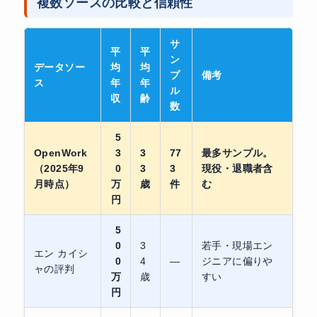
複数ソースの比較と信頼性
サ
平
平
ン
データソー
均
均
プ
備考
ス
年
年
ル
収
齢
数
5
OpenWork
3
3
77
最多サンプル。
（2025年9
0
3
3
現役・退職者含
月時点）
万
歳
件
む
円
5
0
3
若手・現場エン
エン カイシ
0
4
—
ジニアに偏りや
ャの評判
万
歳
すい
円