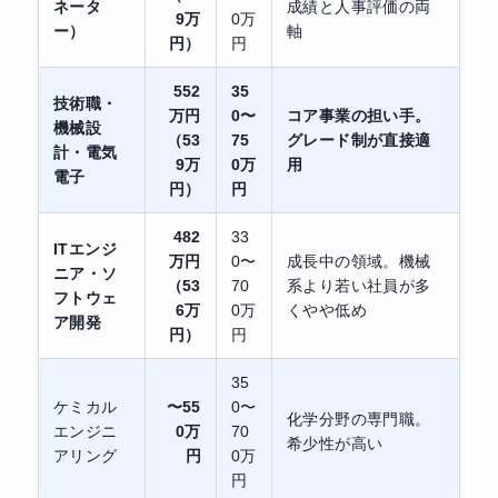
ネータ
成績と人事評価の両
9万
0万
ー）
軸
円）
円
552
35
技術職・
万円
0〜
コア事業の担い手。
機械設
（53
75
グレード制が直接適
計・電気
9万
0万
用
電子
円）
円
482
33
ITエンジ
万円
0〜
成長中の領域。機械
ニア・ソ
（53
70
系より若い社員が多
フトウェ
6万
0万
くやや低め
ア開発
円）
円
35
ケミカル
〜55
0〜
化学分野の専門職。
エンジニ
0万
70
希少性が高い
アリング
円
0万
円