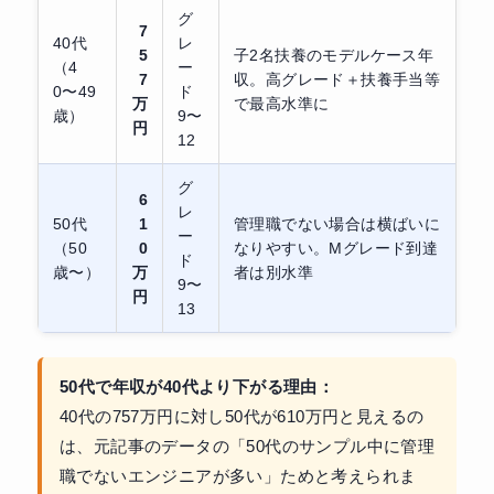
グ
7
40代
レ
5
子2名扶養のモデルケース年
（4
ー
7
収。高グレード＋扶養手当等
0〜49
ド
万
で最高水準に
歳）
9〜
円
12
グ
6
レ
50代
1
管理職でない場合は横ばいに
ー
（50
0
なりやすい。Mグレード到達
ド
歳〜）
万
者は別水準
9〜
円
13
50代で年収が40代より下がる理由：
40代の757万円に対し50代が610万円と見えるの
は、元記事のデータの「50代のサンプル中に管理
職でないエンジニアが多い」ためと考えられま