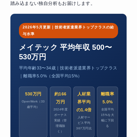
踏み込まない独自分析もお届けします。
2026年5月更新｜技術者派遣業界トップクラスの給
与水準
メイテック 平均年収 500〜
530万円
平均年齢33〜34歳｜技術者派遣業界トップクラス
｜離職率5.0%（全国平均15%）
530万円
約166
人材業
離職率
万円
界平均
5.0%
OpenWork（33
歳平均）
の1.4倍
2024年度
全国平均
ボーナス
15%を大
人材サー
実績（管
幅に下回
ビス平均
理職除
る
367万円比
く）