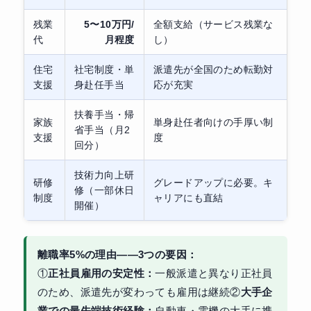
残業
5〜10万円/
全額支給（サービス残業な
代
月程度
し）
住宅
社宅制度・単
派遣先が全国のため転勤対
支援
身赴任手当
応が充実
扶養手当・帰
家族
単身赴任者向けの手厚い制
省手当（月2
支援
度
回分）
技術力向上研
研修
グレードアップに必要。キ
修（一部休日
制度
ャリアにも直結
開催）
離職率5%の理由——3つの要因：
①
正社員雇用の安定性：
一般派遣と異なり正社員
のため、派遣先が変わっても雇用は継続②
大手企