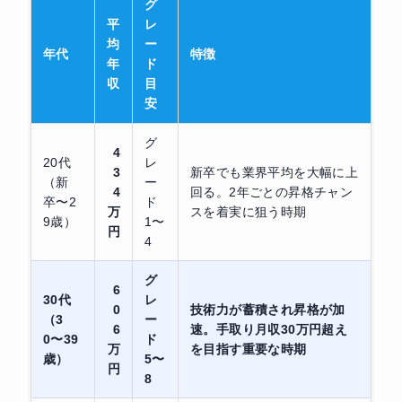
グ
平
レ
均
ー
年代
特徴
年
ド
収
目
安
グ
4
20代
レ
3
新卒でも業界平均を大幅に上
（新
ー
4
回る。2年ごとの昇格チャン
卒〜2
ド
万
スを着実に狙う時期
9歳）
1〜
円
4
グ
6
30代
レ
0
技術力が蓄積され昇格が加
（3
ー
6
速。手取り月収30万円超え
0〜39
ド
万
を目指す重要な時期
歳）
5〜
円
8