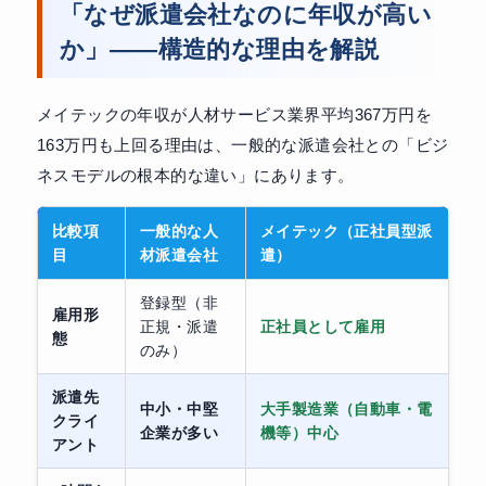
「なぜ派遣会社なのに年収が高い
か」——構造的な理由を解説
メイテックの年収が人材サービス業界平均367万円を
163万円も上回る理由は、一般的な派遣会社との「ビジ
ネスモデルの根本的な違い」にあります。
比較項
一般的な人
メイテック（正社員型派
目
材派遣会社
遣）
登録型（非
雇用形
正規・派遣
正社員として雇用
態
のみ）
派遣先
中小・中堅
大手製造業（自動車・電
クライ
企業が多い
機等）中心
アント