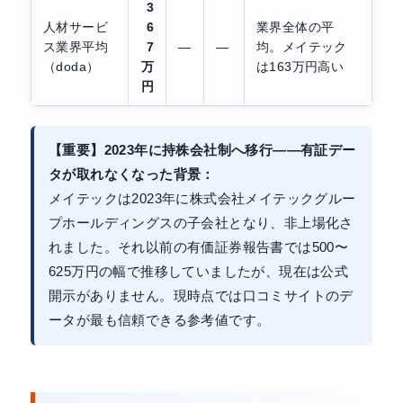
3
人材サービ
6
業界全体の平
ス業界平均
7
—
—
均。メイテック
（doda）
万
は163万円高い
円
【重要】2023年に持株会社制へ移行——有証デー
タが取れなくなった背景：
メイテックは2023年に株式会社メイテックグルー
プホールディングスの子会社となり、非上場化さ
れました。それ以前の有価証券報告書では500〜
625万円の幅で推移していましたが、現在は公式
開示がありません。現時点では口コミサイトのデ
ータが最も信頼できる参考値です。