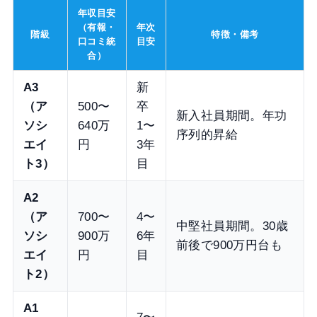
年収目安
（有報・
年次
階級
特徴・備考
口コミ統
目安
合）
A3
新
（ア
500〜
卒
新入社員期間。年功
ソシ
640万
1〜
序列的昇給
エイ
円
3年
ト3）
目
A2
（ア
700〜
4〜
中堅社員期間。30歳
ソシ
900万
6年
前後で900万円台も
エイ
円
目
ト2）
A1