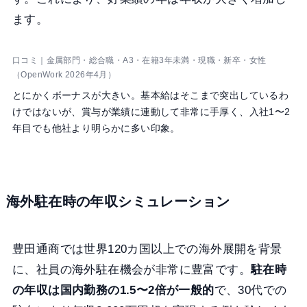
ます。
口コミ｜金属部門・総合職・A3・在籍3年未満・現職・新卒・女性
（OpenWork 2026年4月）
とにかくボーナスが大きい。基本給はそこまで突出しているわ
けではないが、賞与が業績に連動して非常に手厚く、入社1〜2
年目でも他社より明らかに多い印象。
海外駐在時の年収シミュレーション
豊田通商では世界120カ国以上での海外展開を背景
に、社員の海外駐在機会が非常に豊富です。
駐在時
の年収は国内勤務の1.5〜2倍が一般的
で、30代での