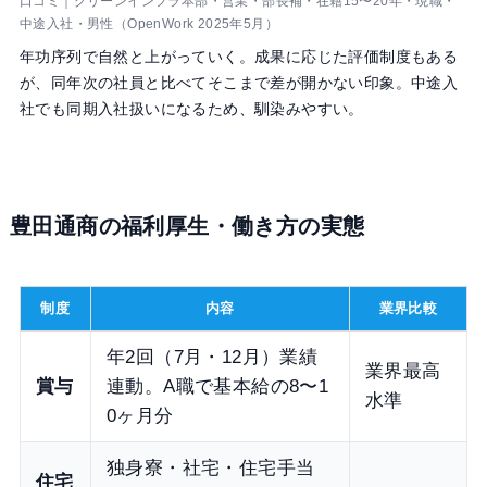
口コミ｜グリーンインフラ本部・営業・部長補・在籍15〜20年・現職・
中途入社・男性（OpenWork 2025年5月）
年功序列で自然と上がっていく。成果に応じた評価制度もある
が、同年次の社員と比べてそこまで差が開かない印象。中途入
社でも同期入社扱いになるため、馴染みやすい。
豊田通商の福利厚生・働き方の実態
制度
内容
業界比較
年2回（7月・12月）業績
業界最高
賞与
連動。A職で基本給の8〜1
水準
0ヶ月分
独身寮・社宅・住宅手当
住宅