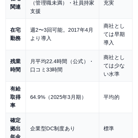
（管理職未満）・社員持家
充実
関連
支援
商社とし
在宅
週2〜3回可能。2017年4月
ては早期
勤務
より導入
導入
商社とし
残業
月平均22.4時間（公式）・
ては少な
時間
口コミ33時間
い水準
有給
取得
64.9%（2025年3月期）
平均的
率
確定
拠出
企業型DC制度あり
標準
年金