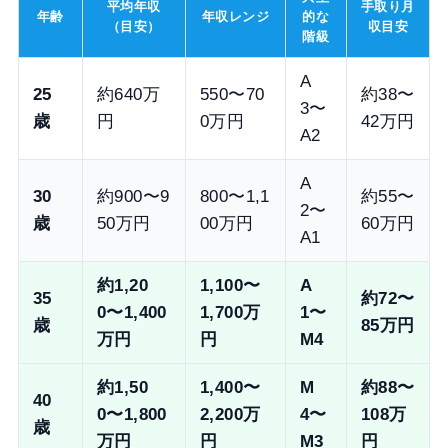
平均年収
手取り月
年齢
年収レンジ
的な
（目安）
収目安
階級
A
25
約640万
550〜70
約38〜
3〜
歳
円
0万円
42万円
A2
A
30
約900〜9
800〜1,1
約55〜
2〜
歳
50万円
00万円
60万円
A1
約1,20
1,100〜
A
35
約72〜
0〜1,400
1,700万
1〜
歳
85万円
万円
円
M4
約1,50
1,400〜
M
約88〜
40
0〜1,800
2,200万
4〜
108万
歳
万円
円
M3
円