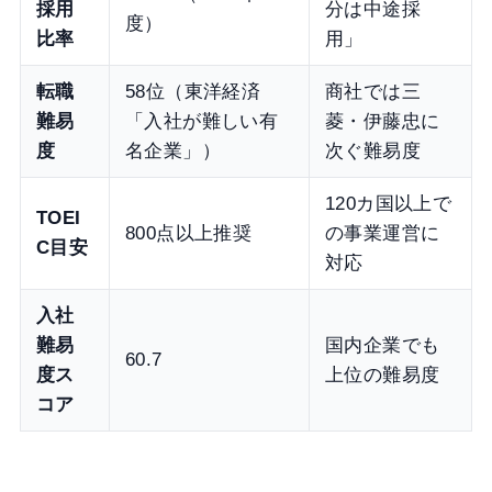
採用
分は中途採
度）
比率
用」
転職
58位（東洋経済
商社では三
難易
「入社が難しい有
菱・伊藤忠に
度
名企業」）
次ぐ難易度
120カ国以上で
TOEI
800点以上推奨
の事業運営に
C目安
対応
入社
難易
国内企業でも
60.7
度ス
上位の難易度
コア