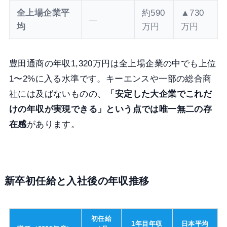
全上場企業平
約590
▲730
—
均
万円
万円
豊田通商の年収1,320万円は全上場企業の中でも上位
1〜2%に入る水準です。キーエンスや一部の総合商
社には及ばないものの、
「安定した大企業でこれだ
けの年収が実現できる」という点では唯一無二の存
在感
があります。
新卒初任給と入社後の年収推移
初任給
1年目年収
日本平均