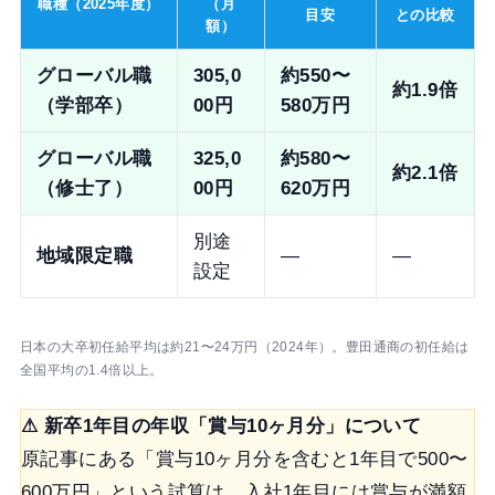
職種（2025年度）
（月
目安
との比較
額）
グローバル職
305,0
約550〜
約1.9倍
（学部卒）
00円
580万円
グローバル職
325,0
約580〜
約2.1倍
（修士了）
00円
620万円
別途
地域限定職
—
—
設定
日本の大卒初任給平均は約21〜24万円（2024年）。豊田通商の初任給は
全国平均の1.4倍以上。
⚠ 新卒1年目の年収「賞与10ヶ月分」について
原記事にある「賞与10ヶ月分を含むと1年目で500〜
600万円」という試算は、入社1年目には賞与が満額