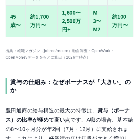
1,600〜
M
45
約1,700
約100
2,500万
3〜
歳〜
万円〜
万円〜
円+
M2
出典：転職マガジン（jobree/recree）独自調査・OpenWork・
OpenMoneyデータをもとに算出（2026年時点）
賞与の仕組み：なぜボーナスが「大きい」の
か
豊田通商の給与構造の最大の特徴は、
賞与（ボーナ
ス）の比率が極めて高い
点です。A職の場合、基本給
の8〜10ヶ月分が年2回（7月・12月）に支給されま
す。これにより、好業績の年は年収が大きく増加し