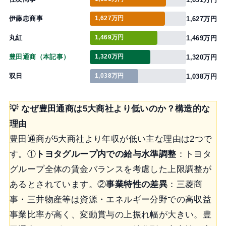
伊藤忠商事
1,627万円
1,627万円
丸紅
1,469万円
1,469万円
豊田通商（本記事）
1,320万円
1,320万円
双日
1,038万円
1,038万円
💡 なぜ豊田通商は5大商社より低いのか？構造的な
理由
豊田通商が5大商社より年収が低い主な理由は2つで
す。①
トヨタグループ内での給与水準調整
：トヨタ
グループ全体の賃金バランスを考慮した上限調整が
あるとされています。②
事業特性の差異
：三菱商
事・三井物産等は資源・エネルギー分野での高収益
事業比率が高く、変動賞与の上振れ幅が大きい。豊