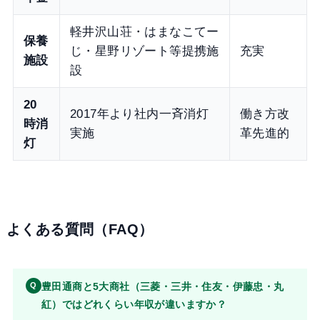
軽井沢山荘・はまなこてー
保養
じ・星野リゾート等提携施
充実
施設
設
20
2017年より社内一斉消灯
働き方改
時消
実施
革先進的
灯
よくある質問（FAQ）
豊田通商と5大商社（三菱・三井・住友・伊藤忠・丸
Q
紅）ではどれくらい年収が違いますか？