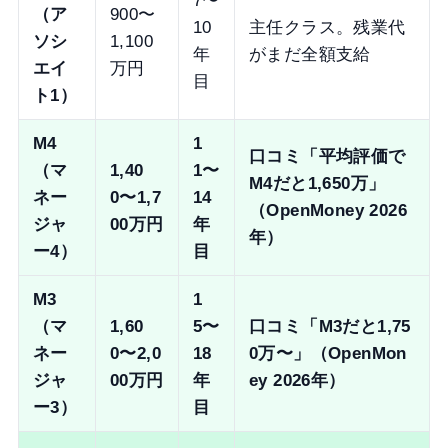
7〜
（ア
900〜
10
主任クラス。残業代
ソシ
1,100
年
がまだ全額支給
エイ
万円
目
ト1）
M4
1
口コミ「平均評価で
（マ
1,40
1〜
M4だと1,650万」
ネー
0〜1,7
14
（OpenMoney 2026
ジャ
00万円
年
年）
ー4）
目
M3
1
（マ
1,60
5〜
口コミ「M3だと1,75
ネー
0〜2,0
18
0万〜」（OpenMon
ジャ
00万円
年
ey 2026年）
ー3）
目