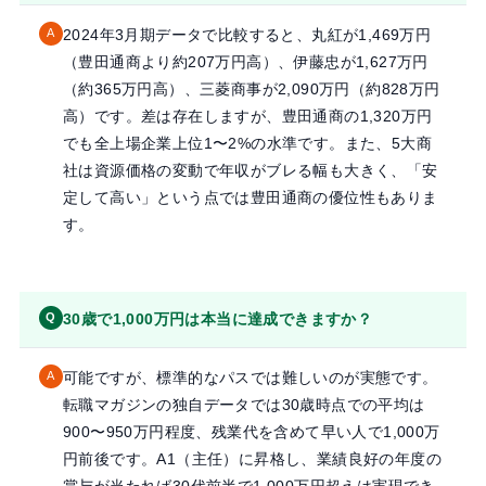
2024年3月期データで比較すると、丸紅が1,469万円
A
（豊田通商より約207万円高）、伊藤忠が1,627万円
（約365万円高）、三菱商事が2,090万円（約828万円
高）です。差は存在しますが、豊田通商の1,320万円
でも全上場企業上位1〜2%の水準です。また、5大商
社は資源価格の変動で年収がブレる幅も大きく、「安
定して高い」という点では豊田通商の優位性もありま
す。
30歳で1,000万円は本当に達成できますか？
Q
可能ですが、標準的なパスでは難しいのが実態です。
A
転職マガジンの独自データでは30歳時点での平均は
900〜950万円程度、残業代を含めて早い人で1,000万
円前後です。A1（主任）に昇格し、業績良好の年度の
賞与が当たれば30代前半で1,000万円超えは実現でき