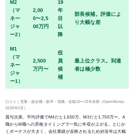
M2
19
（マ
2,00
年
部長候補。評価によ
ネー
0〜2,5
目
り大幅な差
ジャ
00万円
以
ー2）
降
M1
役
（マ
2,500
員
最上位クラス。到達
ネー
万円〜
候
者は極少数
ジャ
補
ー1）
口コミ｜営業・総合職・新卒・現職・在籍10〜15年未満（OpenMoney
2026年2月）
賞与次第。平均評価でM4だと1,650万、M3だと1,750万〜。A
職からM職への昇格タイミングで一気に年収が上がる。とにか
くボーナスが大きく、会社業績が反映されるため好況年は大幅