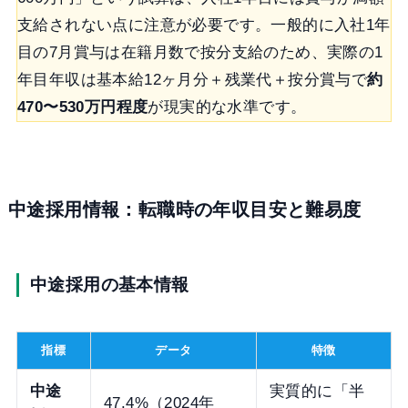
支給されない点に注意が必要です。一般的に入社1年
目の7月賞与は在籍月数で按分支給のため、実際の1
年目年収は基本給12ヶ月分＋残業代＋按分賞与で
約
470〜530万円程度
が現実的な水準です。
中途採用情報：転職時の年収目安と難易度
中途採用の基本情報
指標
データ
特徴
中途
実質的に「半
47.4%（2024年