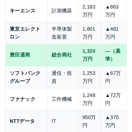
2,183
▲863
キーエンス
計測機器
万円
万円
東京エレクト
半導体製
1,801
▲481
ロン
造装置
万円
万円
1,320
—（基
豊田通商
総合商社
万円
準）
ソフトバンク
通信・投
1,253
▲67万
グループ
資
万円
円
1,248
▲72万
ファナック
工作機械
万円
円
950万
▲370
NTTデータ
IT
円
万円