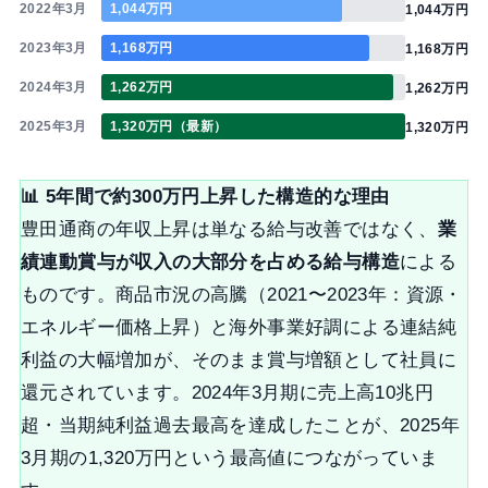
2022年3月
1,044万円
1,044万円
2023年3月
1,168万円
1,168万円
2024年3月
1,262万円
1,262万円
2025年3月
1,320万円（最新）
1,320万円
📊 5年間で約300万円上昇した構造的な理由
豊田通商の年収上昇は単なる給与改善ではなく、
業
績連動賞与が収入の大部分を占める給与構造
による
ものです。商品市況の高騰（2021〜2023年：資源・
エネルギー価格上昇）と海外事業好調による連結純
利益の大幅増加が、そのまま賞与増額として社員に
還元されています。2024年3月期に売上高10兆円
超・当期純利益過去最高を達成したことが、2025年
3月期の1,320万円という最高値につながっていま